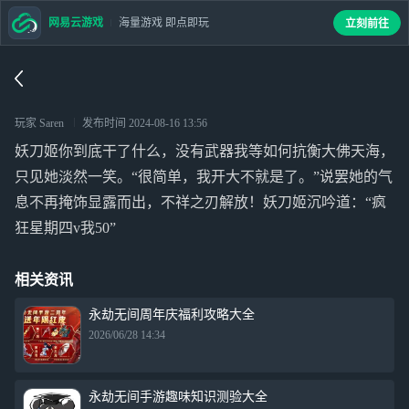
网易云游戏
海量游戏 即点即玩
立刻前往
玩家 Saren
发布时间
2024-08-16 13:56
妖刀姬你到底干了什么，没有武器我等如何抗衡大佛天海，
只见她淡然一笑。“很简单，我开大不就是了。”说罢她的气
息不再掩饰显露而出，不祥之刃解放！妖刀姬沉吟道：“疯
狂星期四v我50”
相关资讯
永劫无间周年庆福利攻略大全
2026/06/28 14:34
永劫无间手游趣味知识测验大全