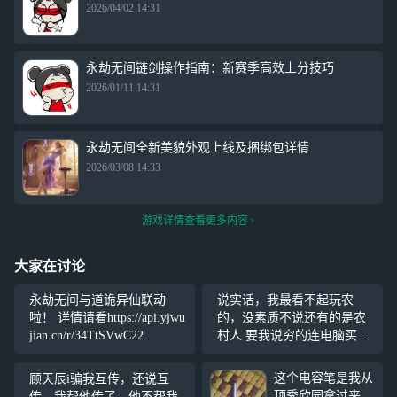
2026/04/02 14:31
永劫无间链剑操作指南：新赛季高效上分技巧
2026/01/11 14:31
永劫无间全新美貌外观上线及捆绑包详情
2026/03/08 14:33
游戏详情查看更多内容
大家在讨论
永劫无间与道诡异仙联动
说实话，我最看不起玩农
啦！ 详情请看https://api.yjwu
的，没素质不说还有的是农
jian.cn/r/34TtSVwC22
村人 要我说穷的连电脑买不
起，打PC永劫更不用说了，
现在有些农村人和农批跑到
这个电容笔是我从
顾天辰i骗我互传，还说互
永劫手游拉低我们的素质 农
顶秀欣园拿过来
传，我帮他传了，他不帮我