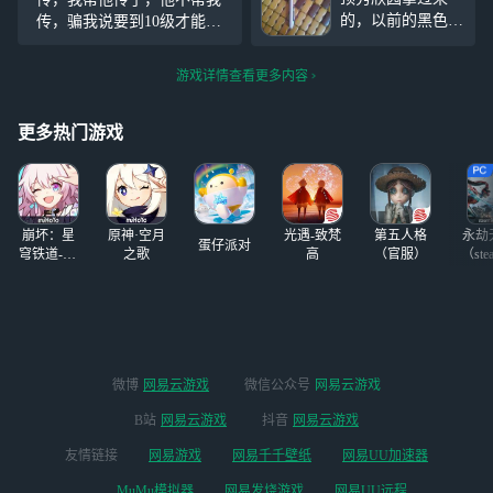
批滚
的，以前的黑色电
传，骗我说要到10级才能
容笔已经被我不小
传，我到了十级，就把我删
心给弄坏了，我现
了，后来又改名陈猖生，改
游戏详情查看更多内容
在手上拿着这个电
名有用吗？我现在那里一直
容笔已经不会再能
显示你的名字，死骗子，看
坏了
更多热门游戏
到都恶心，想把我的帐号注
销重新开
崩坏：星
原神·空月
光遇-致梵
第五人格
永劫
蛋仔派对
穹铁道-4.4
之歌
高
（官服）
（ste
版本
微博
网易云游戏
微信公众号
网易云游戏
B站
网易云游戏
抖音
网易云游戏
友情链接
网易游戏
网易千千壁纸
网易UU加速器
MuMu模拟器
网易发烧游戏
网易UU远程