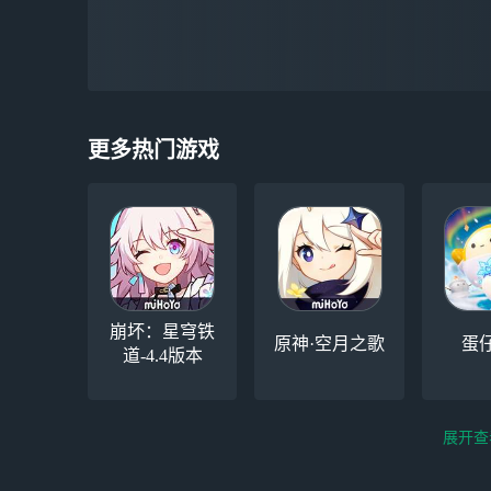
更多热门游戏
崩坏：星穹铁
原神·空月之歌
蛋
道-4.4版本
展开查