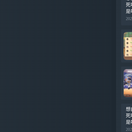
死
是
一
202
貌
想
死
是
一
202