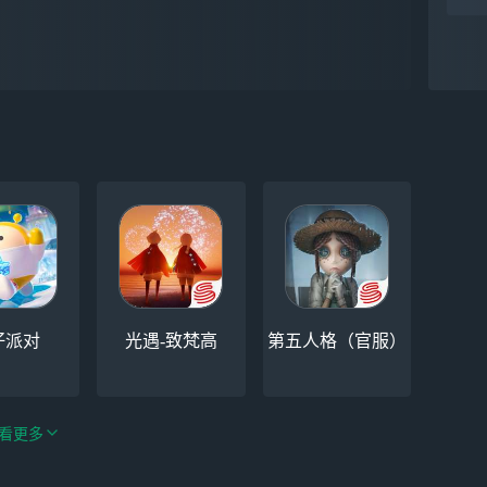
貌
仔派对
光遇-致梵高
第五人格（官服）
看更多