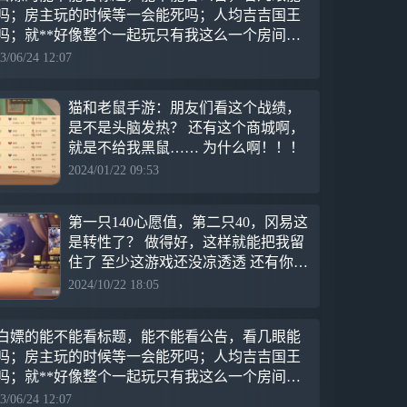
吗；房主玩的时候等一会能死吗；人均吉吉国王
吗；就**好像整个一起玩只有我这么一个房间了
样，这合理吗；说句话吱个声能死吗；起码的礼
3/06/24 12:07
都没有吗；“用户”改
猫和老鼠手游：朋友们看这个战绩，
是不是头脑发热？ 还有这个商城啊，
就是不给我黑鼠…… 为什么啊！！！
2024/01/22 09:53
第一只140心愿值，第二只40，冈易这
是转性了？ 做得好，这样就能把我留
住了 至少这游戏还没凉透透 还有你那
皮肤盒子概率还是那么忒么的逆天 马
2024/10/22 18:05
丹全是货架皮，之前羽毛换错了换了
个货架我是真的会谢
白嫖的能不能看标题，能不能看公告，看几眼能
吗；房主玩的时候等一会能死吗；人均吉吉国王
吗；就**好像整个一起玩只有我这么一个房间了
样，这合理吗；说句话吱个声能死吗；起码的礼
3/06/24 12:07