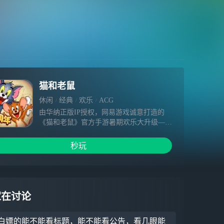
猫和老鼠
休闲
经典
欢乐
ACG
由华纳正版IP授权，网易游戏诚意打造的
《猫和老鼠》官方手游暑期欢乐大升级——
猫鼠玩吧上线，一起来脑洞大开搞艺术！还
原经典的猫鼠大战，全新角色、精彩活动，
秒玩
汤姆杰瑞陪你开心过夏天！趣味追逐无限可
能，更多彩蛋等你发掘！
家在讨论
白嫖的能不能看标题，能不能看公告，看几眼能