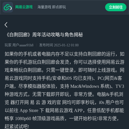
网易云游戏
海量游戏 即点即玩
立刻前往
《白荆回廊》周年活动攻略与角色揭秘
玩家 用户aaaae91h8
发布时间
2025-01-12 01:00
如果你的手机或者电脑内存不足以支持白荆回廊的运行，如
果你的手机游玩白荆回廊会发烫，你可以选择使用网易云游
戏来畅玩白荆回廊。只需一键登录，即可随时上线游戏。网
易云游戏同时支持手机(安卓和i0S 均已支持)、PC(网页&客
户端，尽享模拟器般体验，支持 Mac&Windows 系统)、TV3
种游戏方式，无需下载即开即玩，非常方便。电脑&手机浏
览 器打开网 易 云 游 戏的官 网均可即享秒玩，i0s 用户也可
以前往 App Store 下 载网易云游戏 APP，任意低配手机都能
畅享 1080p60 帧顶级游戏画质，一键开始秒玩!非常方便，
赶紧试试吧!