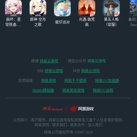
4-1.16 ios的友友提
【活动时间】202
前告知
4/1/11-2024/
——————
崩坏：星
原神·空月
光遇-致梵
第五人格
永劫
蛋仔派对
穹铁道-4.4
之歌
高
（官服）
（ste
版本
微博
网易云游戏
微信公众号
网易云游戏
B站
网易云游戏
抖音
网易云游戏
友情链接
网易游戏
网易千千壁纸
网易UU加速器
MuMu模拟器
网易发烧游戏
网易UU远程
公司简介
-
客户服务
-
网易云游戏隐私政策及儿童个人信息保护规则
-
网易游戏
-
联系我们
-
商务合作
-
加入我们
网易公司版权所有 ©1997-2026