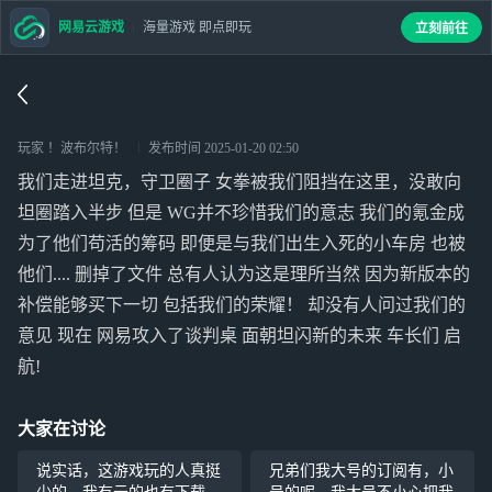
网易云游戏
海量游戏 即点即玩
立刻前往
玩家 ！波布尔特！
发布时间
2025-01-20 02:50
我们走进坦克，守卫圈子 女拳被我们阻挡在这里，没敢向
坦圈踏入半步 但是 WG并不珍惜我们的意志 我们的氪金成
为了他们苟活的筹码 即便是与我们出生入死的小车房 也被
他们.... 删掉了文件 总有人认为这是理所当然 因为新版本的
补偿能够买下一切 包括我们的荣耀！ 却没有人问过我们的
意见 现在 网易攻入了谈判桌 面朝坦闪新的未来 车长们 启
航!
大家在讨论
说实话，这游戏玩的人真挺
兄弟们我大号的订阅有，小