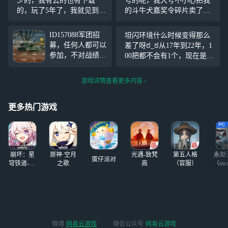
少的，我有云的也有下载
号的呢，我大号不小心把我
的，玩了5年了，我就见到一
的斗牛犬嘉奖令碎片卖了，
个人有玩的，还是在军训
想在这个小号整，结果他连
时，有没有人一起玩的，我
更新都没更新，谁告诉我咋
ID157088军团招
坦闪环境什么时候变得那么
一共3个号，最新的号是21年
办
募，任何人都可以
差了呀ಠ_ಠ从17年到22年，1
开的，其它号都不见了，现
参加，不对战绩有
00把都不会有1个，现在是3
在打的是德系8级虎王，苏系
要求，主打休闲
把里就有1个，是新玩家多
K
悄悄问问:daebom
了，还是某些人在故意破坏
游戏详情查看更多内容
认识吗？
环境，ಠ︵ಠ希望官方能管
管，输了就骂，，本来小众
更多热门游戏
游戏人就少，在这样下
崩坏：星
原神·空月
光遇-致梵
第五人格
永劫
蛋仔派对
穹铁道-4.4
之歌
高
（官服）
（ste
版本
微博
网易云游戏
微信公众号
网易云游戏