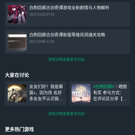
白荆回廊古剑奇谭游戏全新剧情与人物解析
2025/10/20 07:02
白荆回廊古剑奇谭新版零维风洞通关攻略
2025/10/09 13:01
游戏详情查看更多内容
大家在讨论
友友们好！我是慕
#白荆回廊#
｜晒图
宸z，因为改 名好
有奖 参与方式：
多友友不认识我
在评论区分享【手
了，我就给友友们
机桌面上下载的
#
发1张周卡， 参与
白荆回廊#
截图】
游戏详情查看更多内容
方式：评论+点赞
即视为参与成功；
+评论(知道我原名
【优秀幸运儿】随
的友友打在评论
机抽2位友友获得
更多热门游戏
区) 截止时间：1.1
「手游周卡」！