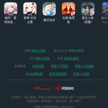
4-1.16 ios的友友提
【活动时间】202
前告知
4/1/11-2024/
——————
崩坏：星
原神·空月
光遇-致梵
第五人格
永劫
蛋仔派对
穹铁道-4.4
之歌
高
（官服）
（ste
版本
微博
网易云游戏
微信公众号
网易云游戏
B站
网易云游戏
抖音
网易云游戏
友情链接
网易游戏
网易千千壁纸
网易UU加速器
MuMu模拟器
网易发烧游戏
网易UU远程
公司简介
-
客户服务
-
网易云游戏隐私政策及儿童个人信息保护规则
-
网易游戏
-
联系我们
-
商务合作
-
加入我们
网易公司版权所有 ©1997-2026