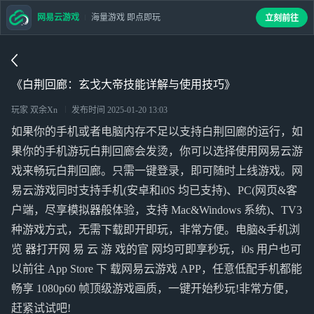
网易云游戏
海量游戏 即点即玩
立刻前往
《白荆回廊：玄戈大帝技能详解与使用技巧》
玩家 双余Xn
发布时间
2025-01-20 13:03
如果你的手机或者电脑内存不足以支持白荆回廊的运行，如
果你的手机游玩白荆回廊会发烫，你可以选择使用网易云游
戏来畅玩白荆回廊。只需一键登录，即可随时上线游戏。网
易云游戏同时支持手机(安卓和i0S 均已支持)、PC(网页&客
户端，尽享模拟器般体验，支持 Mac&Windows 系统)、TV3
种游戏方式，无需下载即开即玩，非常方便。电脑&手机浏
览 器打开网 易 云 游 戏的官 网均可即享秒玩，i0s 用户也可
以前往 App Store 下 载网易云游戏 APP，任意低配手机都能
畅享 1080p60 帧顶级游戏画质，一键开始秒玩!非常方便，
赶紧试试吧!