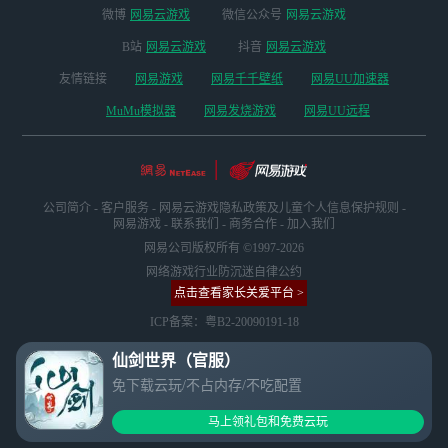
微博
网易云游戏
微信公众号
网易云游戏
B站
网易云游戏
抖音
网易云游戏
友情链接
网易游戏
网易千千壁纸
网易UU加速器
MuMu模拟器
网易发烧游戏
网易UU远程
公司简介
-
客户服务
-
网易云游戏隐私政策及儿童个人信息保护规则
-
网易游戏
-
联系我们
-
商务合作
-
加入我们
网易公司版权所有 ©1997-2026
网络游戏行业防沉迷自律公约
点击查看家长关爱平台 >
ICP备案：粤B2-20090191-18
仙剑世界（官服）
免下载云玩/不占内存/不吃配置
马上领礼包和免费云玩