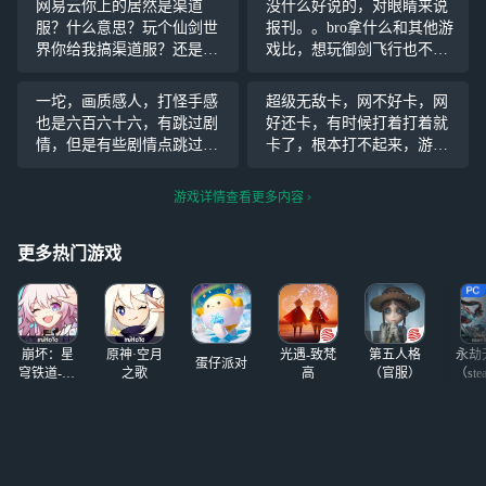
网易云你上的居然是渠道
没什么好说的，对眼睛来说
服？什么意思？玩个仙剑世
报刊。。bro拿什么和其他游
界你给我搞渠道服？还是别
戏比，想玩御剑飞行也不是
人家的渠道服？那我直接去
想看丑东西的，就这我要飞
mumu模拟器上去玩不就行
还不如去○飞，，
一坨，画质感人，打怪手感
超级无敌卡，网不好卡，网
了，我要官服不要渠道服！
也是六百六十六，有跳过剧
好还卡，有时候打着打着就
情，但是有些剧情点跳过点
卡了，根本打不起来，游戏b
了三四次没反应，抽卡80保
ug也多，有一次我和朋友一
底，有没有大小保底，不知
起组队玩，我明明在线，她
游戏详情查看更多内容
道，邮箱送了20抽，说送的
那显示我离线，而且我还进
龙也是不好说，辣眼睛，很
不了多人区域，中间那个技
更多热门游戏
难想象这是25年的游戏
能还可以无限放，然后还有
次和
崩坏：星
原神·空月
光遇-致梵
第五人格
永劫
蛋仔派对
穹铁道-4.4
之歌
高
（官服）
（ste
版本