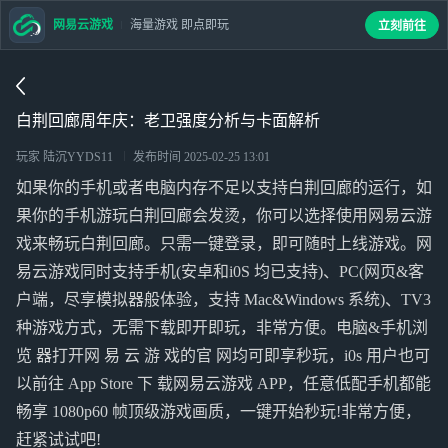
网易云游戏
海量游戏 即点即玩
立刻前往
白荆回廊周年庆：老卫强度分析与卡面解析
玩家 陆沉YYDS11
发布时间
2025-02-25 13:01
如果你的手机或者电脑内存不足以支持白荆回廊的运行，如
果你的手机游玩白荆回廊会发烫，你可以选择使用网易云游
戏来畅玩白荆回廊。只需一键登录，即可随时上线游戏。网
易云游戏同时支持手机(安卓和i0S 均已支持)、PC(网页&客
户端，尽享模拟器般体验，支持 Mac&Windows 系统)、TV3
种游戏方式，无需下载即开即玩，非常方便。电脑&手机浏
览 器打开网 易 云 游 戏的官 网均可即享秒玩，i0s 用户也可
以前往 App Store 下 载网易云游戏 APP，任意低配手机都能
畅享 1080p60 帧顶级游戏画质，一键开始秒玩!非常方便，
赶紧试试吧!