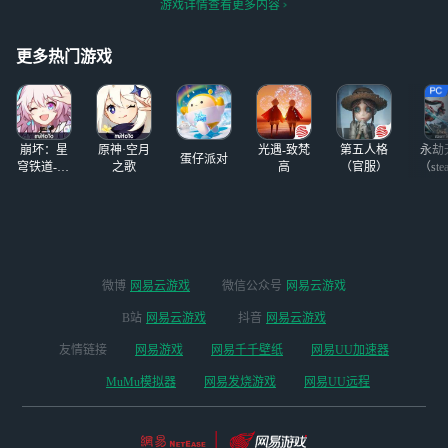
游戏详情查看更多内容
即视为参与成功；
方式：评论+点赞
【优秀幸运儿】随
+评论(知道我原名
机抽2位友友获得
的友友打在评论
更多热门游戏
「手游周卡」！
区) 截止时间：1.1
【活动时间】202
4-1.16 ios的友友提
4/1/11-2024/
前告知
——————
崩坏：星
原神·空月
光遇-致梵
第五人格
永劫
蛋仔派对
穹铁道-4.4
之歌
高
（官服）
（ste
版本
微博
网易云游戏
微信公众号
网易云游戏
B站
网易云游戏
抖音
网易云游戏
友情链接
网易游戏
网易千千壁纸
网易UU加速器
MuMu模拟器
网易发烧游戏
网易UU远程