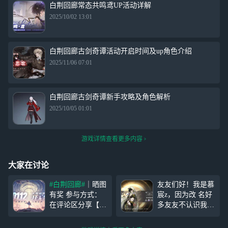
白荆回廊常态共鸣鸢UP活动详解
2025/10/02 13:01
白荆回廊古剑奇谭活动开启时间及up角色介绍
2025/11/06 07:01
白荆回廊古剑奇谭新手攻略及角色解析
2025/10/05 01:01
游戏详情查看更多内容
大家在讨论
#白荆回廊#
｜晒图
友友们好！我是慕
有奖 参与方式：
宸z，因为改 名好
在评论区分享【手
多友友不认识我
机桌面上下载的
#
了，我就给友友们
白荆回廊#
截图】
发1张周卡， 参与