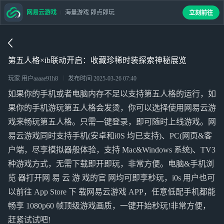
网易云游戏
海量游戏 即点即玩
立刻前往
第五人格×ib联动开启：收藏珍稀时装探索神秘展览
玩家 用户aaaae91h8
发布时间
2025-03-26 07:40
如果你的手机或者电脑内存不足以支持第五人格的运行，如
果你的手机游玩第五人格会发烫，你可以选择使用网易云游
戏来畅玩第五人格。只需一键登录，即可随时上线游戏。网
易云游戏同时支持手机(安卓和i0S 均已支持)、PC(网页&客
户端，尽享模拟器般体验，支持 Mac&Windows 系统)、TV3
种游戏方式，无需下载即开即玩，非常方便。电脑&手机浏
览 器打开网 易 云 游 戏的官 网均可即享秒玩，i0s 用户也可
以前往 App Store 下 载网易云游戏 APP，任意低配手机都能
畅享 1080p60 帧顶级游戏画质，一键开始秒玩!非常方便，
赶紧试试吧!