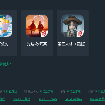
仔派对
光遇-致梵高
第五人格（官服）
看更多
手游（全新
博
网易云游戏
微信公众号
网易云游戏
B站
网易云游戏
抖音
网易云
云手机
阴阳师
开启 ）
游戏
网易千千壁纸
网易UU加速器
MuMu模拟器
网易发烧游