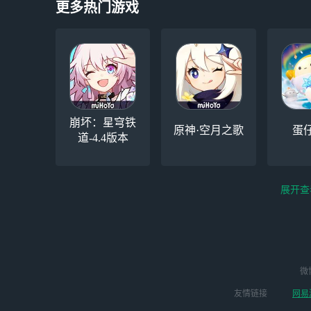
更多热门游戏
崩坏：星穹铁
原神·空月之歌
蛋
道-4.4版本
展开查
云电脑-Steam夏促
逆水寒
微
永劫无间（steam）
启动
版本
友情链接
网易