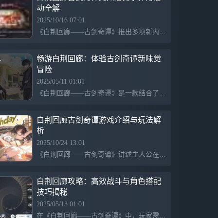
动全解
风格，多元化的角色塑造，创新的策略战斗
以及丰富的互动及拓展玩法。在这里，你将
2025/10/16 07:01
作为「白荆科技」的最高执行官，与众多
《白荆回廊——古剑奇谭》推出多项新内容，包括主题活动、签到礼、定向共鸣与潜航挑战、常驻更新的炉心主题，以及百里屠苏和言雀的新的森罗映像，还引入限时礼包和茶憩内容，丰富玩家体验。
“异世来客”相遇，携手抵御前所未见的风
险，去探寻引发动荡的缘由。
畅游白荆回廊：体验古剑奇谭新味觉
冒险
2025/05/11 01:01
《白荆回廊——古剑奇谭》是一款结合了奇幻元素与传统文化的角色扮演游戏，玩家在游戏中探索神秘的古代世界，解锁剧情与挑战敌人，体验丰富的冒险与战斗。
白荆回廊古剑奇谭游戏介绍与玩法解
析
2025/10/24 13:01
《白荆回廊——古剑奇谭》讲述主人公在法伽庄园的日常生活，描绘其与邻里关系、内心变化和成长过程，展现温暖的氛围与独特的剑术世界，融合日常细节与奇幻元素。
白荆回廊攻略：高效战斗与角色搭配
技巧揭秘
2025/05/13 01:01
在《白荆回廊——古剑奇谭》中，玩家需利用拉波的冰冻技能全场覆盖，并有效配队和使用刻印。角色主要选择前四位，龙和提供补足输出。前40波可自动战斗，但后20波需针对高伤害敌人策略调整，先使用拉波冰冻再由玄戈输出，以实现技能的高效连击。