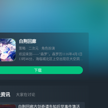
白荆回廊
策略
二次元
角色扮演
仅支持本地下载游玩
欢迎来到——“森罗”。森罗历1116年4月1日
13时46分，海临城北区上空出现巨大空洞，
一个破碎的世界砸落，世界纷纷交汇于
此……不久后，带有未知能量的结晶体自废
下载
墟中析出。在此后的研究中，发现了受该未
知晶体影响而觉醒特殊能力的群体，他们被
称为——“同调者”。人们被迫进入了一个全
新的时代，一个与未知能量共存的、属于
「白荆科技」的时代。《白荆回廊-古剑奇
关资讯
大家在讨论
谭》是一款异世交汇即时多维战斗RPG。游
戏采用虚幻引擎开发，立足于独特庞大的世
白荆回廊古剑奇谭先知后觉事件簿活
界观，采用2D与3D并重、细腻多样的美术