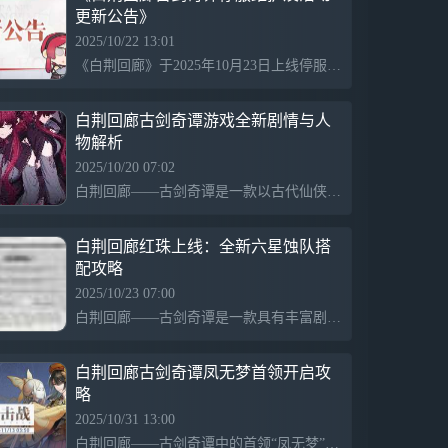
更新公告》
风格，多元化的角色塑造，创新的策略战斗
以及丰富的互动及拓展玩法。在这里，你将
2025/10/22 13:01
作为「白荆科技」的最高执行官，与众多
《白荆回廊》于2025年10月23日上线停服6小时进行更新，期间无法登录，玩家需提前安排时间并结束外勤派遣以保障账号数据。此次更新包括「先知后觉事件簿」限时主题活动开启，活动时间为10月23日至11月13日，完成特定任务可获得奖励，同时发放补偿。
“异世来客”相遇，携手抵御前所未见的风
险，去探寻引发动荡的缘由。
白荆回廊古剑奇谭游戏全新剧情与人
物解析
2025/10/20 07:02
白荆回廊——古剑奇谭是一款以古代仙侠背景为题材的游戏，融合了丰富的剧情、精美的画面和深度的角色互动，玩家在游戏中体验爱情、友情与命运的交织，感受古典文化的魅力。
白荆回廊红珠上线：全新六星蚀队搭
配攻略
2025/10/23 07:00
白荆回廊——古剑奇谭是一款具有丰富剧情和策略玩法的游戏，最新版本上线了先知后觉事件簿，引入了红珠这一六星蚀属性战术家，专注于召唤物伤害。红珠与茜茜搭配能够增强蚀爆值，与逸虚联合作战效果更佳，增强队伍战力。
白荆回廊古剑奇谭凤无梦首领开启攻
略
2025/10/31 13:00
白荆回廊——古剑奇谭中的首领“凤无梦”，于11月3日至13日开放，需完成故事历程s2-11“种子”条件。