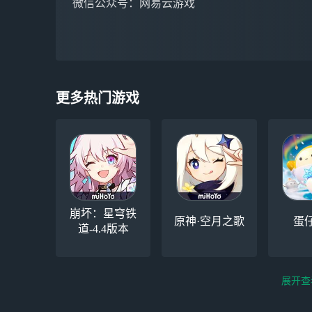
微信公众号：网易云游戏
更多热门游戏
崩坏：星穹铁
原神·空月之歌
蛋
道-4.4版本
展开查