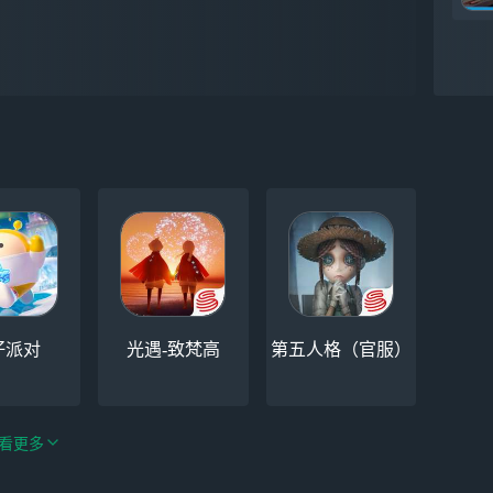
仔派对
光遇-致梵高
第五人格（官服）
看更多