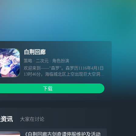
白荆回廊
策略
二次元
角色扮演
仅支持本地下载游玩
欢迎来到——“森罗”。森罗历1116年4月1日
13时46分，海临城北区上空出现巨大空洞，
一个破碎的世界砸落，世界纷纷交汇于
此……不久后，带有未知能量的结晶体自废
下载
墟中析出。在此后的研究中，发现了受该未
知晶体影响而觉醒特殊能力的群体，他们被
称为——“同调者”。人们被迫进入了一个全
新的时代，一个与未知能量共存的、属于
「白荆科技」的时代。《白荆回廊-古剑奇
关资讯
大家在讨论
谭》是一款异世交汇即时多维战斗RPG。游
戏采用虚幻引擎开发，立足于独特庞大的世
《白荆回廊古剑奇谭停服维护及活动
界观，采用2D与3D并重、细腻多样的美术