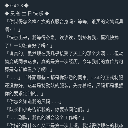
◆ 0 4 2 8 ◆
◆ 昊 苍 生 日 快 乐 ◆
「你觉得怎么样？换的衣服合身吗？等等，谁买的宠物玩具
啊？！」
「快点出来，我等得心急，诶诶诶，别挤着我，蛋糕快掉
了！一切准备好了吗？」
「说真的，虽然现在我几乎接受了天上的那个大洞……但动
物变成同事这事，真的是第一次经历。今年我们的宣传片可
算是有新鲜看点了啊！」
「……」「外面那些人都是你熟悉的同事，r.e.d.的正式制服
还没做好，这套是特勤队的服装，先穿着吧，尺码都是根据
你的要求定制的。」
「你怎么知道我的尺码……」
「队长和小舟告诉我的，你要去问他们。」
「……副队，我真的适合这个工作吗？」
「你指的是什么？又不是第一次上班，我觉得你现在的状态