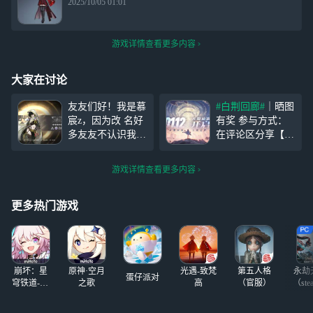
2025/10/05 01:01
游戏详情查看更多内容
大家在讨论
友友们好！我是慕
#白荆回廊#
｜晒图
宸z，因为改 名好
有奖 参与方式：
多友友不认识我
在评论区分享【手
了，我就给友友们
机桌面上下载的
#
发1张周卡， 参与
白荆回廊#
截图】
游戏详情查看更多内容
方式：评论+点赞
即视为参与成功；
+评论(知道我原名
【优秀幸运儿】随
的友友打在评论
机抽2位友友获得
更多热门游戏
区) 截止时间：1.1
「手游周卡」！
4-1.16 ios的友友提
【活动时间】202
前告知
4/1/11-2024/
——————
崩坏：星
原神·空月
光遇-致梵
第五人格
永劫
蛋仔派对
穹铁道-4.4
之歌
高
（官服）
（ste
版本