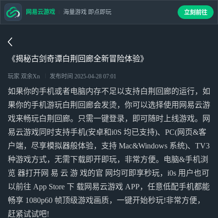
网易云游戏
海量游戏 即点即玩
立刻前往
《揭秘古剑奇谭白荆回廊全新冒险体验》
玩家 双余Xn
发布时间
2025-04-28 07:01
如果你的手机或者电脑内存不足以支持白荆回廊的运行，如
果你的手机游玩白荆回廊会发烫，你可以选择使用网易云游
戏来畅玩白荆回廊。只需一键登录，即可随时上线游戏。网
易云游戏同时支持手机(安卓和i0S 均已支持)、PC(网页&客
户端，尽享模拟器般体验，支持 Mac&Windows 系统)、TV3
种游戏方式，无需下载即开即玩，非常方便。电脑&手机浏
览 器打开网 易 云 游 戏的官 网均可即享秒玩，i0s 用户也可
以前往 App Store 下 载网易云游戏 APP，任意低配手机都能
畅享 1080p60 帧顶级游戏画质，一键开始秒玩!非常方便，
赶紧试试吧!