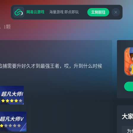
网易云游戏
海量游戏 即点即玩
立刻前往
，1颗
我追捕需要升好久才到最强王者，哎，升到什么时候
大
为