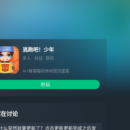
逃跑吧！少年
多人
对战
联机
4v1躲猫猫的休闲竞技盛宴
1、丰富的神奇道具！
2、多样的角色选择！
秒玩
3、新颖非对称竞技1V4、2V8、生存大乱斗
20人混战、1V5 BOSS战，紧张刺激拒绝无
脑，团队并肩作战的快感棒棒哒！
4、极速匹配，3分钟刺激对战，速战速决，
告别无聊乏味的战斗体验！
家在讨论
什么突然就要更新了？点击更新更新完成之后发