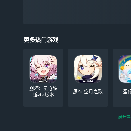
更多热门游戏
崩坏：星穹铁
原神·空月之歌
蛋
道-4.4版本
展开查