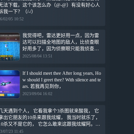
无法下载，这个该怎么办（@-@）有没有好心人
诉我一下？（/-/）
6/02/05 10:52
我觉得吧，雷达更好用一点，因为雷
达可以扫描全地图的敌人，比侦查眼
好用多了，因为侦察眼只能我侦查到
视野范围内的敌人，但是雷达就比较
2025/08/04 13:51
好用一点，因为雷达可以扫描全地图
来的敌人，所以雷达就比较好用一点
If I should meet thee After long years, Ho
w should I greet thee? With silence and te
ars. 若我再见到你，
2023/09/04 16:02
几天遇到个人， 它看我拿个3杀图就来酸我， 它
拿出它朋友的10杀来跟我炫耀， 我当时就乐了，
10杀又不是它的， 它怎么敢来这跟我炫耀阿。
详细事件情况请见我主页7月20日发的广播）
3/07/23 11:45