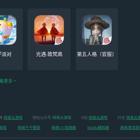
仔派对
光遇-致梵高
第五人格（官服）
看更多
手游（全新
博
网易云游戏
微信公众号
网易云游戏
B站
网易云游戏
抖音
网易云
云手机
阴阳师
开启 ）
游戏
网易千千壁纸
网易UU加速器
MuMu模拟器
网易发烧游