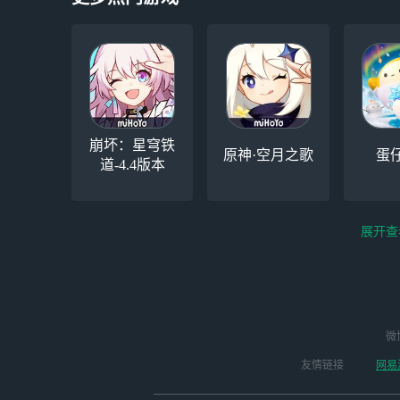
崩坏：星穹铁
原神·空月之歌
蛋
道-4.4版本
展开查
云电脑-Steam夏促
逆水寒
微
永劫无间（steam）
启动
版本
友情链接
网易