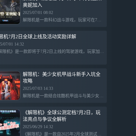
奥妮加入
2025/07/01 08:02
解限机是一款科幻战斗游戏，玩家可在7月2日公测首日通过“王牌招募”调派新角色莱奥妮·菲尔，获得专属机设“矛隼·特装”及多项专属动画和特效，还可单独购买配饰提升个性化体验。
限机7月2日全球上线及活动奖励详解
5/07/01 14:32
《解限机》是一款即将于7月2日上线的驾驶游戏，玩家加入S.H.A.D.O.W.行动队，完成任务获取功勋，挑战克里斯蒂安，累积任务达标可获奖励，活动持续四周，激烈刺激，趣味十足。
解限机：美少女机甲战斗新手入坑全
攻略
2025/07/03 14:33
解限机是一款结合炫酷机甲战斗与美少女捏脸的游戏，吸引不少玩家体验。游戏提供全解锁和跳过教程的便利，但UI体验仍有不足。正式版比测试阶段更友好，支持联机合作，强调角色熟练度。尽管游戏机制有待改进，但玩家反馈被采纳，整体上提供了令人期待的玩法体验。
《解限机》全球公测定档7月2日，玩
法亮点与争议全解析
2025/06/29 14:32
《解限机》是一款自2025年2月全球测试后迅速走红的游戏，曾在Steam达到31万峰值在线，海外玩家比例20%，在日本TGS引发排队热潮。游戏存在服务器崩溃、平衡性不足等问题，但其独特玩法和福利吸引大量玩家，将于7月2日全球公测上线。