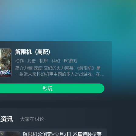
解限机（高配）
动作
射击
机甲
科幻
PC游戏
简介力量!速度!交织的火力网幕!《解限机》是
一款近未来科幻机甲主题的多人对战游戏。在这
款机甲动作射击游戏中，你将驾驶作战风格各异
的机兵，感受动力澎湃、火力全开的立体空间战
秒玩
斗。
关资讯
大家在讨论
解限机公测定档7月2日 矛隼特装型莱