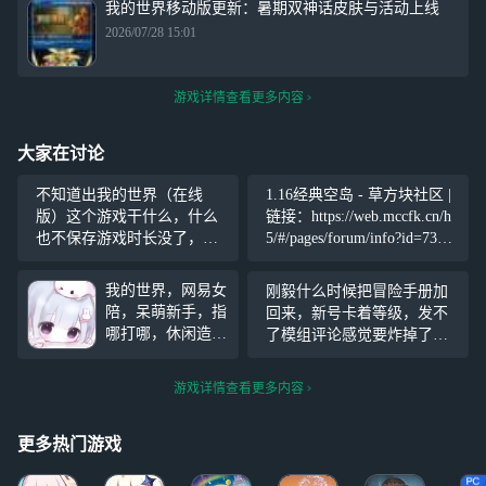
我的世界移动版更新：暑期双神话皮肤与活动上线
2026/07/28 15:01
游戏详情查看更多内容
大家在讨论
不知道出我的世界（在线
1.16经典空岛 - 草方块社区 |
版）这个游戏干什么，什么
链接：https://web.mccfk.cn/h
也不保存游戏时长没了，被
5/#/pages/forum/info?id=736&
迫退出，上号发现又要重新
title=starpro
实名登录，就云手机里的我
我的世界，网易女
刚毅什么时候把冒险手册加
的世界能保存。
陪，呆萌新手，指
回来，新号卡着等级，发不
哪打哪，休闲造
了模组评论感觉要炸掉了，
房，黑工挖坑，话
哈哈哈哈哈 最重要的是我注
痨聊天，不冷场，
册的开发者账号，我甚至不
游戏详情查看更多内容
给老板平淡的生活
能给自己的组建评论，那不
添加麻烦!喵!! 9.9
就等于没号吗？
元一小时，25元三
更多热门游戏
小时，六个小时50
元 ·可存单·可预约