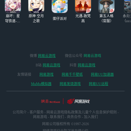
·多点多优惠喵·
（活跃时
崩坏：星
原神·空月
光遇-致梵
第五人格
永劫
蛋仔派对
穹铁道-4.4
之歌
高
（官服）
（ste
版本
微博
网易云游戏
微信公众号
网易云游戏
B站
网易云游戏
抖音
网易云游戏
友情链接
网易游戏
网易千千壁纸
网易UU加速器
MuMu模拟器
网易发烧游戏
网易UU远程
公司简介
-
客户服务
-
网易云游戏隐私政策及儿童个人信息保护规则
-
网易游戏
-
联系我们
-
商务合作
-
加入我们
网易公司版权所有 ©1997-2026