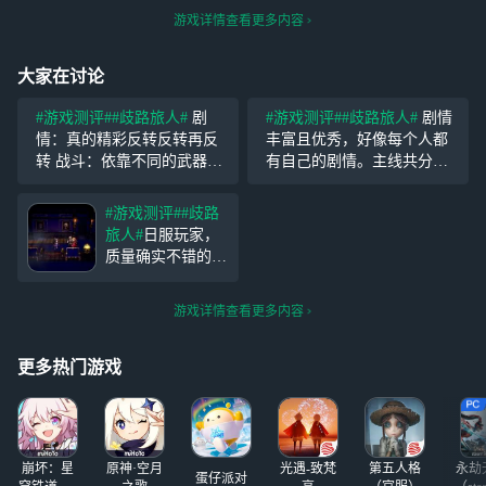
游戏详情查看更多内容
大家在讨论
#游戏测评#
#歧路旅人#
剧
#游戏测评#
#歧路旅人#
剧情
情：真的精彩反转反转再反
丰富且优秀，好像每个人都
转 战斗：依靠不同的武器和
有自己的剧情。主线共分三
元素属性打弱点破防，每个
条：名声、权利、金钱。但
角色还有自己的终极技能。
是主线剧情以及一些剧情是
#游戏测评#
#歧路
有些boss有3阶段，虽然变
无法跳过的。除主线外，还
旅人#
日服玩家，
态，但是打败之后满足感爆
有支线任务，还有有类似家
质量确实不错的，
棚。 总结：制作
园的玩法，还有去打地图上
甚至剧情比原作还
的
强，抽卡体感还行
游戏详情查看更多内容
吧，白嫖也能玩得
下去，第一个人权
是塞拉斯，早期还
更多热门游戏
有维奥拉和希斯科
特，后面各种霸者
和追忆这些限定基
本都强，抽就完
崩坏：星
原神·空月
光遇-致梵
第五人格
永劫
了，老角
蛋仔派对