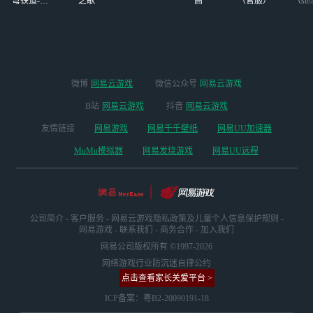
穹铁道-4.4
之歌
高
（官服）
（ste
版本
微博
网易云游戏
微信公众号
网易云游戏
B站
网易云游戏
抖音
网易云游戏
友情链接
网易游戏
网易千千壁纸
网易UU加速器
MuMu模拟器
网易发烧游戏
网易UU远程
公司简介
-
客户服务
-
网易云游戏隐私政策及儿童个人信息保护规则
-
网易游戏
-
联系我们
-
商务合作
-
加入我们
网易公司版权所有 ©1997-2026
网络游戏行业防沉迷自律公约
点击查看家长关爱平台 >
ICP备案：粤B2-20090191-18