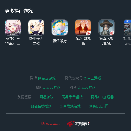
更多热门游戏
崩坏：星
原神·空月
光遇-致梵
第五人格
永劫
蛋仔派对
穹铁道-4.4
之歌
高
（官服）
（ste
版本
微博
网易云游戏
微信公众号
网易云游戏
B站
网易云游戏
抖音
网易云游戏
友情链接
网易游戏
网易千千壁纸
网易UU加速器
MuMu模拟器
网易发烧游戏
网易UU远程