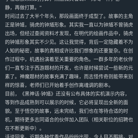
静，再做打算。”
时间过去了大半个年头，那段画面终于成型了。故事的主角
正是钟馗，骑虎的钟馗形象。其实我一直以为钟馗不曾骑虎
出场，但经过查阅资料才发现，在明代的绘画作品中，骑虎
的钟馗形象其实不少见。这让我觉得，背后一定隐藏着不为
人知的秘密，故事的真相或许比我们想象的还要复杂。在创
作过程中，机遇扮演着至关重要的角色。一群多年的老伙伴
们一直专注于西游题材的开发，也许是时候尝试一些新的元
素了。神魔题材的故事充满了趣味，而志怪传奇则能带来别
样的惊喜，老师们已开始着手创作离魂调的剧本。
目前，《黑神话·钟馗》还没有公布具体的实机演示内容，
等到作品成熟到可以展示的时候，它必将呈现出全新的面
貌。至于悟空的故事，远未完结，我们也在等待合适的时
机，期待更多志同道合的伙伴加入团队（相关职位的招聘也
在不断更新中）。
话说回来，近期各种优秀作品纷纷出现，令人目不暇接。对