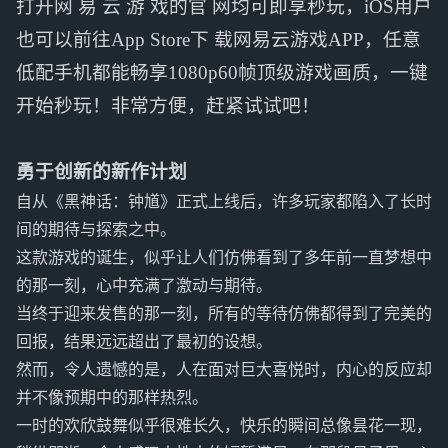
打开网 易 云 游 戏的官 网均可即享秒玩，iOS用户
也可以前往App Store下 载网易云游戏APP，任意
低配手机都能畅享1080p60帧顶级游戏画质，一键
开始秒玩！非常方便，赶紧试试吧！
勇于创新的新作计划
自从《黑神话：钟馗》正式上线后，许多玩家都陷入了长时
间的期待与探索之中。
这款游戏的诞生，似乎让人们仿佛看到了多年前一直梦想中
的那一刻，心中充满了激动与期待。
当终于迎来发售的那一刻，所有的等待仿佛都得到了完美的
回报，结果远远超出了最初的设想。
然而，令人遗憾的是，人在面对巨大喜悦时，内心的反应却
并不像预期中的那样热烈。
一时的欢欣鼓舞似乎很难长久，快乐的瞬间总像昙花一现，