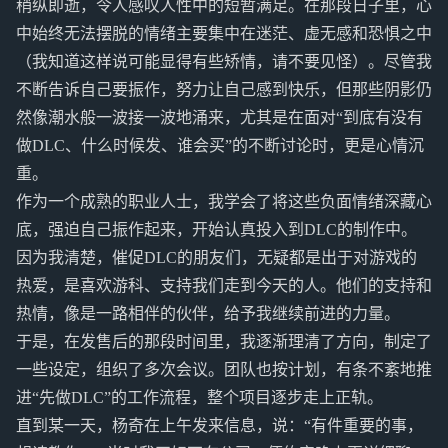
稍纵即逝，令人感叹人性中的短暂满足。在那段日子里，心
中始终无法摆脱的情绪主要集中在迷茫、虚无感和恐惧之中
（我知道这样说可能显得有些矫情，请不要见怪）。尽管我
不断告诉自己要振作，努力让自己感到快乐，但那些阴影仍
然像潮水般一波接一波地涌来，尤其是在面对“到底有没有
做DLC、什么时候发、谁会买”的不断讨论时，更是心情沉
重。
作为一个成熟的职业人士，我学会了将这些负面情绪深藏心
底，强迫自己振作起来，开始认真投入到DLC的制作中。
因为我清楚，催促DLC的朋友们，无疑都是出于对游戏的
热爱，是喜欢游科、支持我们走到今天的人。他们的支持和
热情，像是一路相伴的伙伴，给予我继续前进的力量。
于是，在发售后的那段时间里，我逐渐理清了方向，制定了
一些设定，组织了多次会议。团队也按计划，有条不紊地推
进“先做DLC”的工作流程，整个项目逐步走上正轨。
直到某一天，杨奇在上午发来信息，说：“有件重要的事，