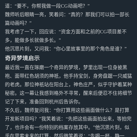
道：“要不，你帮我做一段CG动画吧？”
魏师听后眼睛一亮，笑着问：“真的？那我们可以拍一部长
篇动画吗？”
我考虑了一下，回应说：“资金方面和之前的CG项目差不
多，能做多长就做多长。”
他沉思片刻，又问我：“你心里故事里的那个角色是谁？”
奇异梦境启示
最近我一直在琢磨一个奇异的梦境，梦里出现一位身披黑
袍、面带红色胡须的神祇，他手持宝剑，身旁盘踞一只威猛
的老虎。那位神祇站在阳台上，神色庄严，似乎守护着某种
秘密。这一幕让我感到格外不寻常，醒来后便忍不住将细节
记了下来，准备回到杭州后告诉你。
不久后，魏师复问我：“你打算用这些画面做什么？是打算
开发新项目吗？”我笑着说：“先把这些画面拍出来，等拍完
了，也许会有一份特别的档案存放其中。”他沉思片刻，似
乎在思索未来的打算，然后微笑着说：“先喝一杯，静一