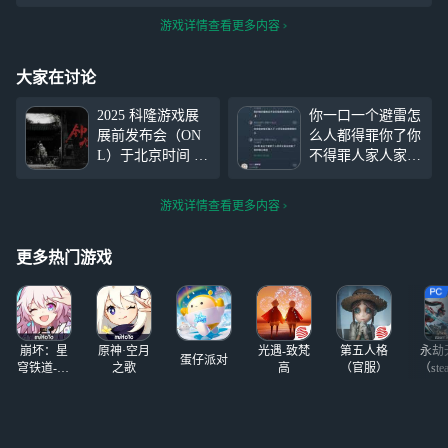
游戏详情查看更多内容
大家在讨论
2025 科隆游戏展
你一口一个避雷怎
展前发布会（ON
么人都得罪你了你
L）于北京时间 8
不得罪人家人家能
月 20 日凌晨举
得罪你吗别不识抬
行，游戏科学全新
举，上次说你几句
游戏详情查看更多内容
作品《黑神话：钟
8月份你骂回来我
馗》在最后出场，
就不理你，你都骂
展示了一段约1分
回来了这事就算
更多热门游戏
钟的 CG。《黑神
了，你偏偏9月份
话：钟馗》是黑神
又开始骂我了，我
话系列的第二部作
在帖子已经警告你
品，作为一款标准
了这是最后一次，
崩坏：星
原神·空月
光遇-致梵
第五人格
永劫
的单机动作角色扮
你偏偏不领
蛋仔派对
穹铁道-4.4
之歌
高
（官服）
（ste
演游戏，是以中国
版本
民间传说中的著名
角色“钟馗”为主要
创意来源的单机·