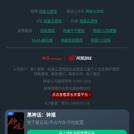
动作·角色扮演游
戏。来【网易云游
微博
网易云游戏
微信公众号
网易云游戏
戏】参与《黑神
话：钟馗》预约活
B站
网易云游戏
抖音
网易云游戏
动，抽取游戏CDK
友情链接
网易游戏
网易千千壁纸
网易UU加速器
现金券、黑猴畅玩
时长，PC、手
MuMu模拟器
网易发烧游戏
网易UU远程
机、TV都能玩！
免下载不占空间不
发烫，配置直升40
70Ti，更有海量3A
大作等你来体验，
公司简介
-
客户服务
-
网易云游戏隐私政策及儿童个人信息保护规则
-
搜索【网易云游
网易游戏
-
联系我们
-
商务合作
-
加入我们
戏】下app或开启
网易公司版权所有 ©1997-2026
网页版即刻开启！
网络游戏行业防沉迷自律公约
点击查看家长关爱平台 >
ICP备案：粤B2-20090191-18
黑神话：钟馗
免下载云玩/不占内存/不吃配置
马上领礼包和免费云玩