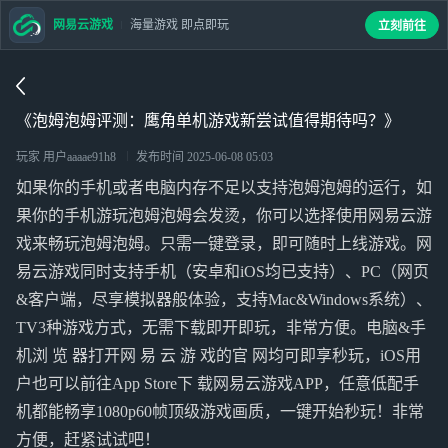
网易云游戏
海量游戏 即点即玩
立刻前往
《泡姆泡姆评测：鹰角单机游戏新尝试值得期待吗？》
玩家 用户aaaae91h8
发布时间
2025-06-08 05:03
如果你的手机或者电脑内存不足以支持泡姆泡姆的运行，如
果你的手机游玩泡姆泡姆会发烫，你可以选择使用网易云游
戏来畅玩泡姆泡姆。只需一键登录，即可随时上线游戏。网
易云游戏同时支持手机（安卓和iOS均已支持）、PC（网页
&客户端，尽享模拟器般体验，支持Mac&Windows系统）、
TV3种游戏方式，无需下载即开即玩，非常方便。电脑&手
机浏 览 器打开网 易 云 游 戏的官 网均可即享秒玩，iOS用
户也可以前往App Store下 载网易云游戏APP，任意低配手
机都能畅享1080p60帧顶级游戏画质，一键开始秒玩！非常
方便，赶紧试试吧！