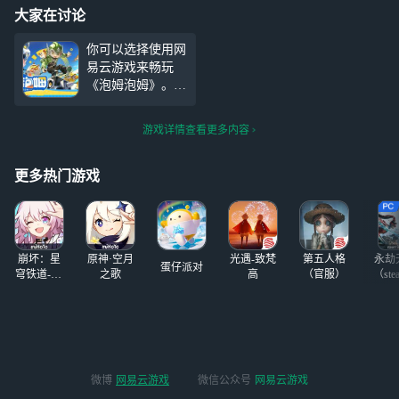
大家在讨论
你可以选择使用网
易云游戏来畅玩
《泡姆泡姆》。无
需下载游戏，不占
内存，只需一键登
游戏详情查看更多内容
录，即可随时上线
游戏。网易云游戏
同时支持手机（安
更多热门游戏
卓和iOS均已支
持）、PC（网页&
客户端，尽享模拟
器般体验，支持M
崩坏：星
原神·空月
光遇-致梵
第五人格
永劫
ac&Windows系
蛋仔派对
穹铁道-4.4
之歌
高
（官服）
（ste
统）、TV3种游戏
版本
方式，无需下载即
开即玩，非常方
便。还能开小号和
自己双人组队，赶
紧试试吧！
微博
网易云游戏
微信公众号
网易云游戏