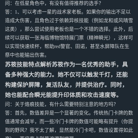
问：在低星角色中，有没有值得推荐的选手？
答：1、可以考虑一星的战术家老板。如果你的输出不足以
造成大伤害，且角色过于依赖异核技能（例如龙和或风晴雪
这类），那么尝试使用老板也是一个不错的选择。此外，后
续可以获取一张海临博物馆特展门票（精神瞬光），这样可
以实现快速续杯，帮助red警官、田诺，甚至水屏障队在生
祭中也能输出伤害。
苏筱技能特点解析苏筱作为一名优秀的助手，具
备多种强大的能力。她不仅可以触发千灯，还能
构建保护屏障，复活队友，并提供治疗。同时，
她也能配合瞬光能提升印体质和攻击速度等。
问：关于烙痕技能，有什么需要特别注意的地方吗？
答：首先，数值差异是一个显著的变化。传统热门卡牌的数
值通常会减半，而一些冷门卡牌的数值可能略有提升（你提
到的野风？我不太了解，显然是冷门卡吧，数值设置得如此