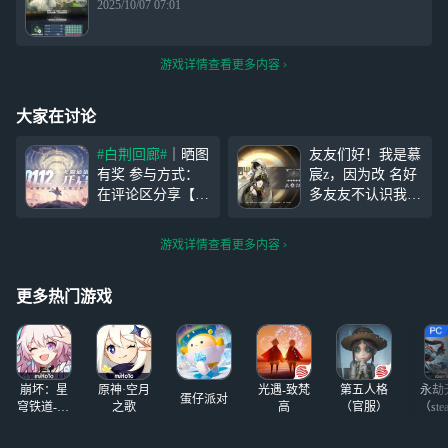
2025/10/07 07:01
游戏详情查看更多内容
大家在讨论
#白荆回廊#
｜晒图
友友们好！我是慕
有奖 参与方式：
宸z，因为改 名好
在评论区分享【手
多友友不认识我
机桌面上下载的
#
了，我就给友友们
白荆回廊#
截图】
发1张周卡， 参与
游戏详情查看更多内容
即视为参与成功；
方式：评论+点赞
【优秀幸运儿】随
+评论(知道我原名
机抽2位友友获得
的友友打在评论
更多热门游戏
「手游周卡」！
区) 截止时间：1.1
【活动时间】202
4-1.16 ios的友友提
4/1/11-2024/
前告知
——————
崩坏：星
原神·空月
光遇-致梵
第五人格
永劫
蛋仔派对
穹铁道-4.4
之歌
高
（官服）
（ste
版本