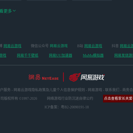
看更多
绝区零-周年庆（手
博
网易云游戏
微信公众号
网易云游戏
B站
网易云游戏
抖音
网易云
手机
阴阳师
游排队可先前往端
游戏
网易千千壁纸
网易UU加速器
MuMu模拟器
网易发烧游
游游玩）
户服务
-
网易云游戏隐私政策及儿童个人信息保护规则
-
网易游戏
-
联系我们
-
商务合
版权所有 ©1997-2026
网络游戏行业防沉迷自律公约
点击查看家长关爱平
ICP备案：粤B2-20090191-18
日方舟
超凡先锋
锚点降临