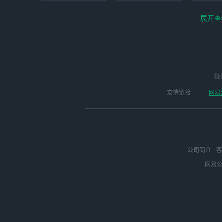
展开查
云电脑-Steam夏促
逆水寒手游（全新
微
云
启动
版本开启 ）
友情链接
网易
公司简介
-
客
网易公司
未定事件簿
崩坏3
明