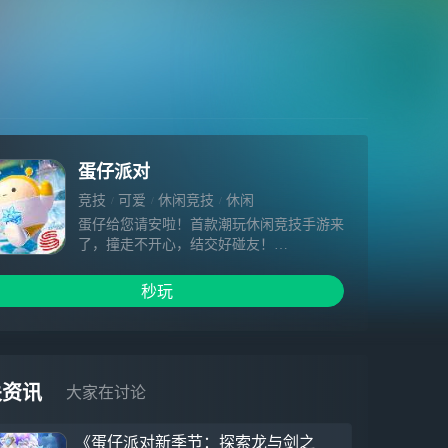
蛋仔派对
竞技
可爱
休闲竞技
休闲
蛋仔给您请安啦！首款潮玩休闲竞技手游来
了，撞走不开心，结交好碰友！
《蛋仔派对》是一款多人派对游戏，在这
里，你将进入盲盒机内部，探索奇妙蛋仔
秒玩
岛！
变身Q弹圆润的蛋仔，携好友挑战各类奇妙
关卡，滚动加速，突破障碍！
也可以拾取场景中的道具，炸弹、冰冻、电
击甚至放屁……聚会闯关，惊喜不停，专业
关资讯
大家在讨论
坑蛋，欢乐无限！
对了，这里还有蛋仔工坊供你发挥想象，
《蛋仔派对新季节：探索龙与剑之
DIY打造专属关卡，分享创意，共建乐园！