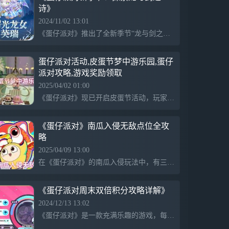
诗》
2024/11/02 13:01
《蛋仔派对》推出了全新季节“龙与剑之诗”，玩家将体验到曙光龙女芙瑞的外观设计。同时，游戏内每日更新最新攻略，以帮助玩家更好地享受这款游戏。
蛋仔派对活动,皮蛋节梦中游乐园,蛋仔
派对攻略,游戏奖励领取
2025/04/02 01:00
《蛋仔派对》现已开启皮蛋节活动，玩家可通过参与相关任务获取丰厚奖励。活动包括梦中游乐园的丰富内容：3月27日发布的春季版本引入新地图和福利，3月28日推出的美食王国地图增强乱斗体验，4月3日升级社交玩法并推出新捕捉系统与徽章系统，内容多样，趣味十足。
《蛋仔派对》南瓜入侵无敌点位全攻
略
2025/04/09 13:00
在《蛋仔派对》的南瓜入侵玩法中，有三个无敌点位可以帮助玩家提高生存率。第一个点位位于城堡地图的南瓜上，玩家可从二楼跳躲避追击；第二个点位在城堡二楼的侧边栏杆，具备良好的隐蔽性；第三个点位在潮流球场的游戏机上方，玩家需先跳到黄色箱子，再跳到游戏机上，沿墙走到尽头即可。
《蛋仔派对周末双倍积分攻略详解》
2024/12/13 13:02
《蛋仔派对》是一款充满乐趣的游戏，每天更新最新攻略，鼓励玩家积极参与“巅峰派对”关卡，周一至周五可获积分，周末双倍积分，积分可兑换彩虹币和多种奖励，邀请朋友一起享受游戏带来的乐趣。