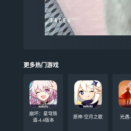
更多热门游戏
崩坏：星穹铁
原神·空月之歌
光遇
道-4.4版本