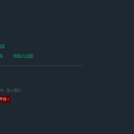
游戏
戏
网易UU远程
作
-
加入我们
台 >