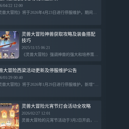
6/04/22 12:00
《灵兽大冒险》将于2026年4月23日进行停服维护，期间无法游戏，维护完成后将更新全新日常玩法“驭灵道场”，灵兽师在达到一转10级后可参与，与守护兽进行PK以获取奖励。此外，新增的灵宝养成系统将为战斗提供增益效果，丰富玩家的日常体验。
灵兽大冒险神兽获取攻略及装备搭配
技巧
2025/11/15 06:21
《灵兽大冒险》强调神兽的强大和培养策略，神兽比所有二转前宝宝都要强，初期用人马组队快速打活跃任务获取神兽魂，开局神兽魂价格快速上涨，平民可在一个月内攒出两只神兽或仙器，装备主要以过渡用的红装为主，二转后通过器灵和套装提升战力，地煞无需等待直接组队挑战。
兽大冒险西梁活动更新及停服维护公告
6/01/29 00:40
《灵兽大冒险》将于2026年1月29日进行停服维护，新增“缘起西梁”主题活动，包括开启西梁地图、探索任务和新化神伙伴“西梁公主·苏婵”，为玩家带来丰富的游戏内容和体验，维护期间暂时无法进入游戏，敬请谅解与期待新内容上线。
灵兽大冒险元宵节灯会活动全攻略
2026/02/27 12:01
灵兽大冒险的元宵节活动于3月2日开启，包含护灯巡卫、好运团团和智耀灯会三大节日内容，玩家可守护花灯、品尝汤圆解谜、猜灯谜赢好礼，提升帮派贡献和个人奖励，增进互动与节日氛围。