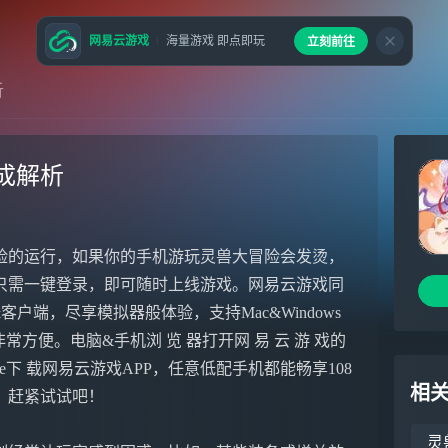
网易云游戏
海量游戏 即点即玩
立刻前往
析
成解析
险的运行，如果你的手机游玩灵兽大冒险会发烫，
只需一键登录，即可随时上线游戏。网易云游戏同
户端，尽享模拟器般体验，支持Mac&Windows
方便。电脑&手机浏 览 器打开网 易 云 游 戏的
ore下 载网易云游戏APP，任意低配手机都能畅享108
相
，赶紧试试吧！
灵