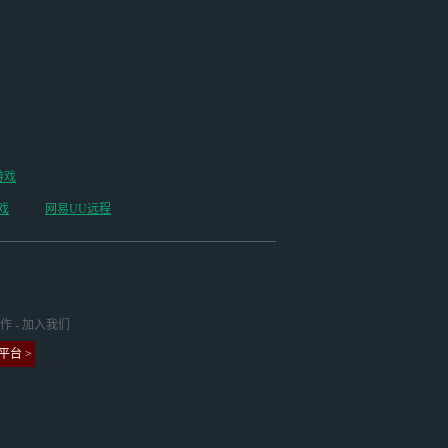
游戏
戏
网易UU远程
作
-
加入我们
台 >