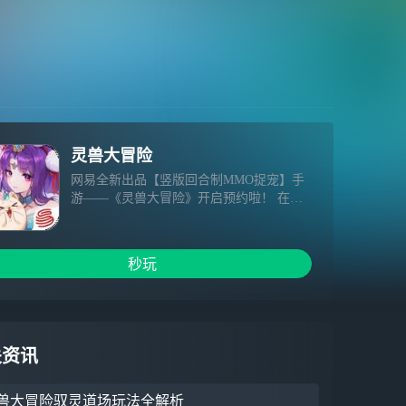
灵兽大冒险
网易全新出品【竖版回合制MMO捉宠】手
游——《灵兽大冒险》开启预约啦！ 在这
里，你将从【蛮岳、方寸、天宫、盘丝、地
府】五大门派中自由选择身份进入灵兽世
界，在经典回合制战斗中，总有一款流派适
秒玩
合你；
关资讯
兽大冒险驭灵道场玩法全解析