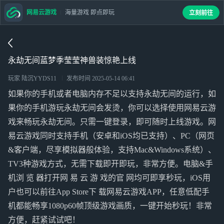
网易云游戏
海量游戏 即点即玩
立刻前往
永劫无间蓝梦季莹莹神兽装惊艳上线
玩家 陆沉YYDS11
发布时间
2025-05-14 06:41
如果你的手机或者电脑内存不足以支持永劫无间的运行，如
果你的手机游玩永劫无间会发烫，你可以选择使用网易云游
戏来畅玩永劫无间。只需一键登录，即可随时上线游戏。网
易云游戏同时支持手机（安卓和iOS均已支持）、PC（网页
&客户端，尽享模拟器般体验，支持Mac&Windows系统）、
TV3种游戏方式，无需下载即开即玩，非常方便。电脑&手
机浏 览 器打开网 易 云 游 戏的官 网均可即享秒玩，iOS用
户也可以前往App Store下 载网易云游戏APP，任意低配手
机都能畅享1080p60帧顶级游戏画质，一键开始秒玩！非常
方便，赶紧试试吧！