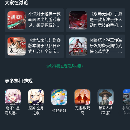
大家在讨论
不过对于这样一款
《永劫无间》手游
画面顶尖的游戏来
是一款专注于多人
说，想要畅玩的话
动作竞技的手机游
高配手机自然在所
戏，而同名端游自
难免，那么有没有
上线以来已经在全
《永劫无间》新春
网易旗下24工作室
什么办法能让小内
球范围内引起了轰
版本将于2月5日正
研发的备受期待武
存低配的手机也能
动，打破了国产买
式开启！全新宝莲
侠吃鸡手游——永
玩的了《永劫无间
断制游戏的销量纪
鼎玩法、顾清寒全
劫无间手游将于7
手游》呢？这里，
录。网易宣布了
套免费外观、合成
月23日预下载，7
小编就来分享一款
《永劫无间》手游
游戏详情查看更多内容
大劫宝小游戏等海
月25日正式公测。
神奇，使用网易云
将于7月25日开始
量新春内容上线！
这款经历两年多打
游戏平台来畅玩永
公测。公测后，玩
你是否因设备配置
磨的“动作竞技，
更多热门游戏
劫无间手游。在云
家将有机
不足、内存告急而
只此一家”的竞技
游戏上游玩《永劫
犹豫？现在，通过
手游首次曝光后，
无间手游》，不用
网易云游戏，无需
全网预约量已突破
排队，同时会降低
高配设备、免下载
3000万，即将迎来
电池消耗，低配手
崩坏：星
原神·空月
光遇-致梵
第五人格
永劫
安装，即可随时随
公测。对于设备内
蛋仔派对
机再夏天玩也不会
穹铁道-4.4
之歌
高
（官服）
（ste
地畅玩《永劫无
存空间不足的玩
版本
发热，轻松解决内
间》，第一时间投
家，想了解永劫无
存配置太低的问
身新春激战，轻松
间有没有在线玩？
题，一秒畅玩永劫