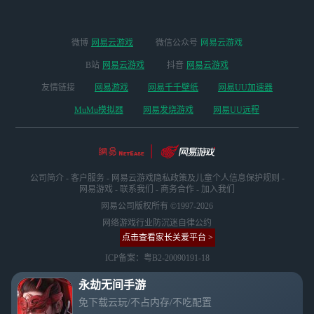
领取海量开年福
有没有网页版？永
无间手游最高画
利！
劫无间虽然没有网
质。还能在公测日
页版，但这里推荐
免排队，丝滑进入
微博
网易云游戏
微信公众号
网易云游戏
一个通过云玩实现
服务器抢注UID。
免下载在线游玩的
B站
网易云游戏
抖音
网易云游戏
方法。想来快速体
友情链接
网易游戏
网易千千壁纸
网易UU加速器
验永劫无间手游或
端游的玩家，可以
MuMu模拟器
网易发烧游戏
网易UU远程
快速在线登录手
游，同时也能一站
式登录同名端游。
这里小编给大家推
荐网易云游戏，公
公司简介
-
客户服务
-
网易云游戏隐私政策及儿童个人信息保护规则
-
测云玩还可领取永
网易游戏
-
联系我们
-
商务合作
-
加入我们
劫手游限定礼包。
网易公司版权所有 ©1997-2026
在网易云游戏，你
网络游戏行业防沉迷自律公约
可以一站式在线玩
点击查看家长关爱平台 >
转海量热门游戏。
ICP备案：粤B2-20090191-18
现在一起来看下在
线云玩的教程吧
永劫无间手游
免下载云玩/不占内存/不吃配置