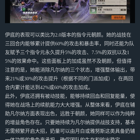
伊底的表现可以类比为2.0版本的指令元朝颜。她的战技在
三回合内能够累计提供60%的攻击和暴击率，同时还能为队
友赋予三个指令元永久提升5%的攻击、7.5%的双抗以及1
5%的效果命中。这些面板上的加成虽然不及朝颜，但值得
注意的是，她能消除凡尔纳的三个状态，增强整体输出，带
来21%或30%的攻击提升（根据不同的门派加成），在两回
合内累计能达到42%或60%的攻击加成。
此外，伊底还拥有被动技能，能够持续回血和回复能量，使
得她在战场上的续航能力大大增强。从整体来看，伊底在辅
助凡尔纳方面表现出色，远胜于朝颜，她同样可以作为纯粹
的增益角色存在。只要她持续为凡尔纳提供战技支持，基本
无需频繁开启大招，奶量可以由月白或雅努斯这类具备奶辅
一体功能的角色来承担，确保团队的生存和输出稳定。