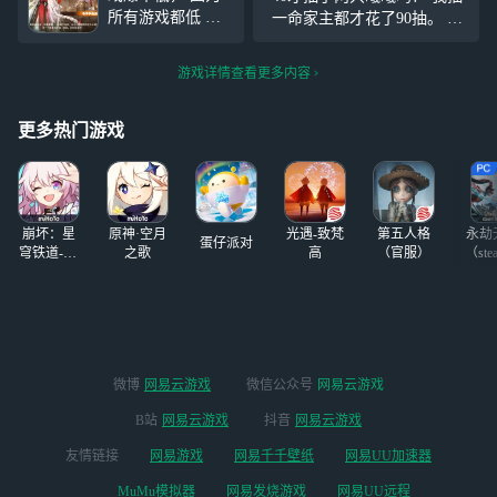
①带
#新月同行#
一个看着像个盾，我也不是
所有游戏都低 但
一命家主都才花了90抽。 好
【话题】进行发
说不好用吧，但是我这些人
这种能最后一发才
难受啊，还有60抽就可以直
帖，【晒出自己抽
他们还比
出的我一定得试试
接换了。 其实曦曦根本就不
卡截图】，云云将
游戏详情查看更多内容
要知道70整出金，
强，但是她是我推啊 概率同
随机抽取3位友友
比三金还稀有
行，你这家伙，现在好了，
获
更多热门游戏
充了这么多钱
崩坏：星
原神·空月
光遇-致梵
第五人格
永劫
蛋仔派对
穹铁道-4.4
之歌
高
（官服）
（ste
版本
微博
网易云游戏
微信公众号
网易云游戏
B站
网易云游戏
抖音
网易云游戏
友情链接
网易游戏
网易千千壁纸
网易UU加速器
MuMu模拟器
网易发烧游戏
网易UU远程