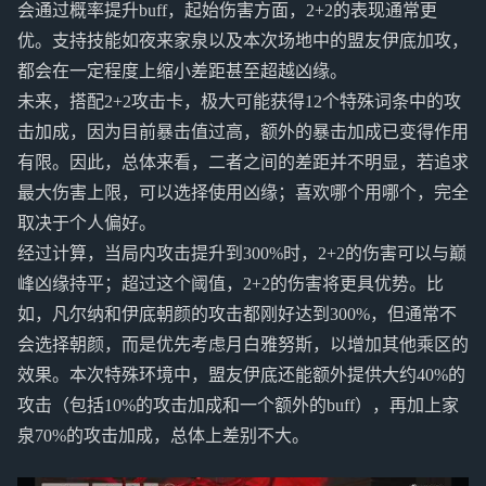
会通过概率提升buff，起始伤害方面，2+2的表现通常更
优。支持技能如夜来家泉以及本次场地中的盟友伊底加攻，
都会在一定程度上缩小差距甚至超越凶缘。
未来，搭配2+2攻击卡，极大可能获得12个特殊词条中的攻
击加成，因为目前暴击值过高，额外的暴击加成已变得作用
有限。因此，总体来看，二者之间的差距并不明显，若追求
最大伤害上限，可以选择使用凶缘；喜欢哪个用哪个，完全
取决于个人偏好。
经过计算，当局内攻击提升到300%时，2+2的伤害可以与巅
峰凶缘持平；超过这个阈值，2+2的伤害将更具优势。比
如，凡尔纳和伊底朝颜的攻击都刚好达到300%，但通常不
会选择朝颜，而是优先考虑月白雅努斯，以增加其他乘区的
效果。本次特殊环境中，盟友伊底还能额外提供大约40%的
攻击（包括10%的攻击加成和一个额外的buff），再加上家
泉70%的攻击加成，总体上差别不大。