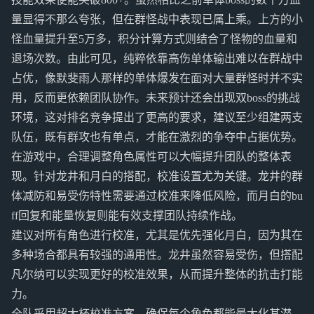
量显得不那么夸张，但在群怪战中表现已属上乘。上方的小
怪血量提升至5万多，积分计算方式则结合了怪物的血量和
退场次数。由此可见，纯粹依靠高伤单体输出难以在群战中
占优，像默斐雨人那样的单体爆发在面对大量群怪时并不实
用，反而更依赖团队协作。未来预计还会出现双boss的挑战
环境，这对排名竞争提出了更高的要求，建议至少组建两支
队伍，既有群攻也有单点，才能在激烈的争夺中占据优势。
在游戏中，合理调整角色属性可以大幅提升团队的整体表
现。针对龙井和月白的搭配，校准设置尤为关键。龙井的群
体减防和易受伤特性需要通过校准来降低风险，而月白的bu
ff回复和能量恢复则能有效支撑团队持续作战。
建议对所有角色进行校准，尤其是优先强化月白，因为其在
多种场合都具有较强的通用性。龙井虽然容易受伤，但搭配
凡尔纳可以实现更好的校准效果，从而提升整体的抗击打能
力。
全队采用超大杯校准方案，确保每个角色都能最大化其潜