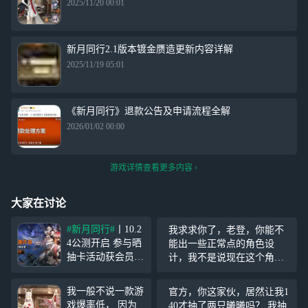
2025/11/20 00:01
新月同行2.1版本镀金赝造更新内容详解
2025/11/19 05:01
《新月同行》退款公告及申请流程全解
2026/01/02 00:00
游戏详情查看更多内容
大家在讨论
#新月同行#
丨10.2
我求求你了，老登，你能不
4公测开启 参与晒
能出一些正常点的角色设
抽卡活动获会员奖
计，我不是说现在这个角色
励！ 活动时间：1
设计的不强，不好，你……
0月23日-11月6日
我就不说某些角色，看着像
我一般不说一款游
官方，你这家伙，居然让我1
活动规则与奖励：
个c，结果是个奶，哦，还有
戏爆率低， 因为
40才抽了两只曦曦吗？ 我抽