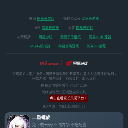
微博
网易云游戏
微信公众号
网易云游戏
B站
网易云游戏
抖音
网易云游戏
友情链接
网易游戏
网易千千壁纸
网易UU加速器
MuMu模拟器
网易发烧游戏
网易UU远程
公司简介
-
客户服务
-
网易云游戏隐私政策及儿童个人信息保护规则
-
网易游戏
-
联系我们
-
商务合作
-
加入我们
网易公司版权所有 ©1997-2026
网络游戏行业防沉迷自律公约
点击查看家长关爱平台 >
ICP备案：粤B2-20090191-18
二重螺旋
免下载云玩/不占内存/不吃配置