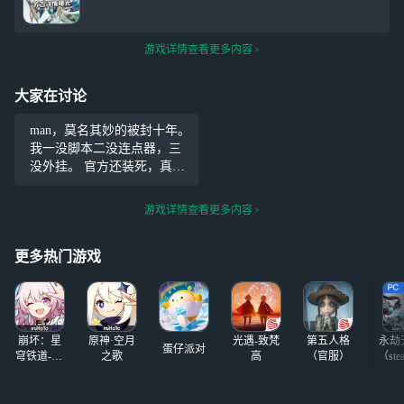
游戏详情查看更多内容
大家在讨论
man，莫名其妙的被封十年。
我一没脚本二没连点器，三
没外挂。 官方还装死，真正
开挂的就因为是重氪就不会
封。 我什么没干，发个言骂c
游戏详情查看更多内容
h就封，牛逼大了。 长那么
大第一次被冤枉，知道是21
更多热门游戏
世
崩坏：星
原神·空月
光遇-致梵
第五人格
永劫
蛋仔派对
穹铁道-4.4
之歌
高
（官服）
（ste
版本