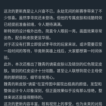
这次的更新真是让人兴奋不已，永劫无间的新赛季带来了不
少惊喜。虽然李寻欢还未登场，但他的专属皮肤和炫酷特效
已经提前准备就绪，令人期待满满。
新特效的设计格外出色，简直令人眼前一亮，画面效果非常
出色，配合新皮肤更显华丽。
对于还没有打算立即尝试李寻欢的玩家来说，或许需要忍受
一段时间的等待，毕竟新英雄上线后，大家都想第一时间体
验。
此外，本次还推出了魏青的谪星皮肤以及链剑的红色限定皮
肤。链剑的红皮设计十分炫酷，甚至让人联想到昆仑主母使
用的那把链剑，细节非常用心。
魏青的新皮肤“谪星”在宣传图中展现出极高的颜值，发型和
整体设计令人印象深刻，但正面效果似乎没有那么惊艳，整
体来说还是值得期待的。
这次的更新内容丰富，既有视觉上的享受，也为未来的对局