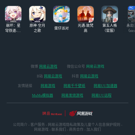
盈灵活；火炮重
多打磨的“动作竞
型、破坏力强。展
技，只此一家”的
现玩家的勇气与技
竞技手游首次曝光
术。
后，全网预约量已
崩坏：星
原神·空月
光遇-致梵
第五人格
永劫
突破3000万，即将
蛋仔派对
穹铁道-4.4
之歌
高
（官服）
（ste
迎来公测。对于设
版本
备内存空间不足的
玩家，想了解永劫
无间有没有在线
玩？有没有网页
版？永劫无间虽然
微博
网易云游戏
微信公众号
网易云游戏
没有网页版，但这
里推荐一个通过云
B站
网易云游戏
抖音
网易云游戏
玩实现免下载在线
友情链接
网易游戏
网易千千壁纸
网易UU加速器
游玩的方法。想来
快速体验永劫无间
MuMu模拟器
网易发烧游戏
网易UU远程
手游或端游的玩
家，可以快速在线
登录手游，同时也
能一站式登录同名
端游。这里小编给
公司简介
-
客户服务
-
网易云游戏隐私政策及儿童个人信息保护规则
-
大家推荐网易云游
网易游戏
-
联系我们
-
商务合作
-
加入我们