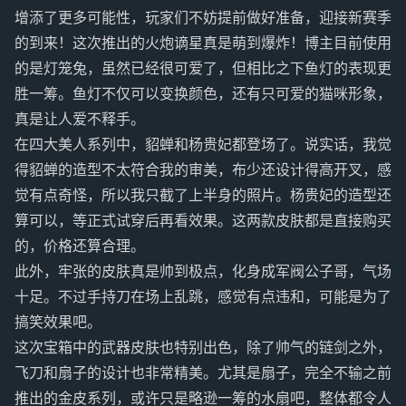
增添了更多可能性，玩家们不妨提前做好准备，迎接新赛季
的到来！这次推出的火炮谪星真是萌到爆炸！博主目前使用
的是灯笼兔，虽然已经很可爱了，但相比之下鱼灯的表现更
胜一筹。鱼灯不仅可以变换颜色，还有只可爱的猫咪形象，
真是让人爱不释手。
在四大美人系列中，貂蝉和杨贵妃都登场了。说实话，我觉
得貂蝉的造型不太符合我的审美，布少还设计得高开叉，感
觉有点奇怪，所以我只截了上半身的照片。杨贵妃的造型还
算可以，等正式试穿后再看效果。这两款皮肤都是直接购买
的，价格还算合理。
此外，牢张的皮肤真是帅到极点，化身成军阀公子哥，气场
十足。不过手持刀在场上乱跳，感觉有点违和，可能是为了
搞笑效果吧。
这次宝箱中的武器皮肤也特别出色，除了帅气的链剑之外，
飞刀和扇子的设计也非常精美。尤其是扇子，完全不输之前
推出的金皮系列，或许只是略逊一筹的水扇吧，整体都令人