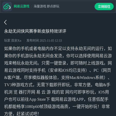
网易云游戏
海量游戏 即点即玩
立刻前往
永劫无间侠风赛季新皮肤特效详评
玩家 双余Xn
发布时间
2025-11-05 12:33
如果你的手机或者电脑内存不足以支持永劫无间的运行，如
果你的手机游玩永劫无间会发烫，你可以选择使用网易云游
戏来畅玩永劫无间。只需一键登录，即可随时上线游戏。网
易云游戏同时支持手机（安卓和iOS均已支持）、PC（网页
&客户端，尽享模拟器般体验，支持Mac&Windows系统）、
TV3种游戏方式，无需下载即开即玩，非常方便。电脑&手
机浏 览 器打开网 易 云 游 戏的官 网均可即享秒玩，iOS用
户也可以前往App Store下 载网易云游戏APP，任意低配手
机都能畅享1080p60帧顶级游戏画质，一键开始秒玩！非常
方便，赶紧试试吧！