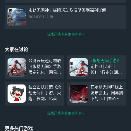
永劫无间神工械鸣活动及清明签到福利详解
2026/03/31 12:38
游戏详情查看更多内容
大家在讨论
公测云玩还可领取
#永劫无间手游#
《永劫无间》手游
定档7月25日上
限定礼包。网易云
线！ “行走江湖，
游戏可以帮助你实
义气为先！” 动作
现一站式畅玩众多
竞技，只此一家！
独立团队打造《永
在永劫无间IP线上
热门游戏，免下
永劫无间手游7月2
劫无间》手游，火
发布会上，网易旗
载、不发烫！现在
5日即将正式公
炮、长剑、匕首等
下的24工作室正式
让我们一起来看下
测！ 云云为各位
武器供玩家选择，
宣布，备受期待的
简单易懂的体验路
英雄带来公测的又
享受自由战斗。每
武侠吃鸡手游——
径教程吧！
一波福利！ 参与
游戏详情查看更多内容
种武器都有独特特
永劫无间手游将于
方式：在#永劫无
点，如长剑迅捷，
7月25日正式公
间手游
剑光如织；太刀轻
测。这款经历两年
更多热门游戏