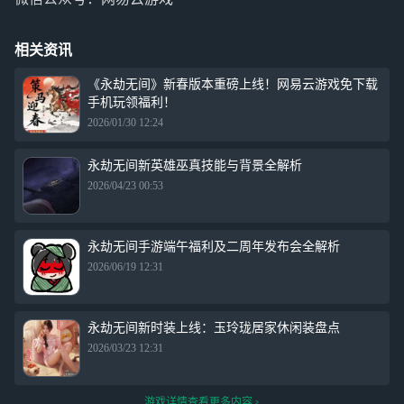
相关资讯
《永劫无间》新春版本重磅上线！网易云游戏免下载
手机玩领福利！
2026/01/30 12:24
永劫无间新英雄巫真技能与背景全解析
2026/04/23 00:53
永劫无间手游端午福利及二周年发布会全解析
2026/06/19 12:31
永劫无间新时装上线：玉玲珑居家休闲装盘点
2026/03/23 12:31
游戏详情查看更多内容