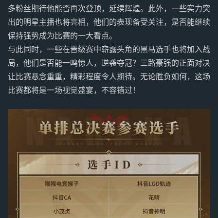
多粉丝期待他能否再次登顶，延续辉煌。此外，一些实力突
出的明星主播也将亮相，他们的表现备受关注，是否能继续
保持强势成为比赛的一大看点。
与此同时，一些在晋级赛中崭露头角的黑马选手也将加入战
局，他们是否能一鸣惊人，逆袭夺冠？三路豪强的正面对决
让比赛悬念重重，精彩程度令人期待。无论胜负如何，这场
比赛都将是一场视觉盛宴，不容错过！