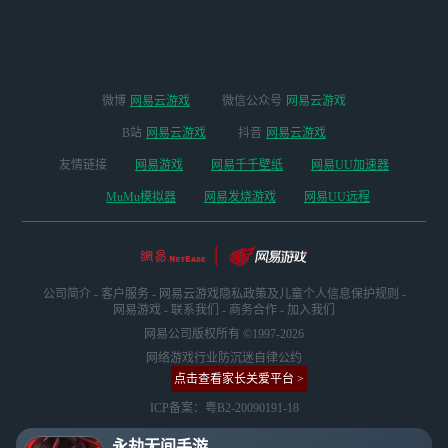
备内存空间不足的
玩家，想了解永劫
无间有没有在线
玩？有没有网页
版？永劫无间虽然
微博
网易云游戏
微信公众号
网易云游戏
没有网页版，但这
里推荐一个通过云
B站
网易云游戏
抖音
网易云游戏
玩实现免下载在线
友情链接
网易游戏
网易千千壁纸
网易UU加速器
游玩的方法。想来
快速体验永劫无间
MuMu模拟器
网易发烧游戏
网易UU远程
手游或端游的玩
家，可以快速在线
登录手游，同时也
能一站式登录同名
端游。这里小编给
公司简介
-
客户服务
-
网易云游戏隐私政策及儿童个人信息保护规则
-
大家推荐网易云游
网易游戏
-
联系我们
-
商务合作
-
加入我们
戏，公测云玩还可
网易公司版权所有 ©1997-2026
领取永劫手游限定
网络游戏行业防沉迷自律公约
礼包。在网易云游
点击查看家长关爱平台 >
戏，你可以一站式
ICP备案：粤B2-20090191-18
在线玩转海量热门
游戏。现在一起来
永劫无间手游