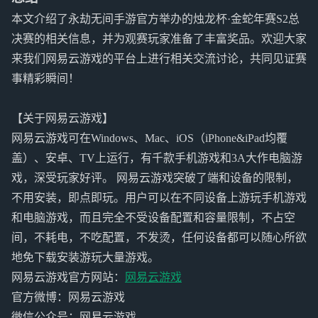
本文介绍了永劫无间手游官方举办的烛龙杯·金蛇年赛S2总
决赛的相关信息，并为观赛玩家准备了丰富奖品。欢迎大家
来我们网易云游戏的平台上进行相关交流讨论，共同见证赛
事精彩瞬间！
【关于网易云游戏】
网易云游戏可在Windows、Mac、iOS（iPhone&iPad均覆
盖）、安卓、TV上运行，有千款手机游戏和3A大作电脑游
戏，深受玩家好评。 网易云游戏突破了端和设备的限制，
不用安装，即点即玩。用户可以在不同设备上游玩手机游戏
和电脑游戏，而且完全不受设备配置和容量限制，不占空
间，不耗电，不吃配置，不发烫，任何设备都可以随心所欲
地免下载安装游玩大量游戏。
网易云游戏官方网站：
网易云游戏
官方微博：网易云游戏
微信公众号：网易云游戏