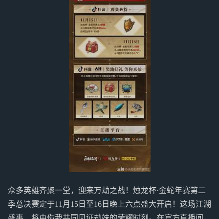
众多英雄齐聚一堂，迎来万劫之战！烛龙杯·金蛇年赛第二
季总决赛定于11月15日至16日晚上六点盛大开启！这场江湖
盛事，将由你我共同见证劫妹的荣耀时刻。在官方直播间，