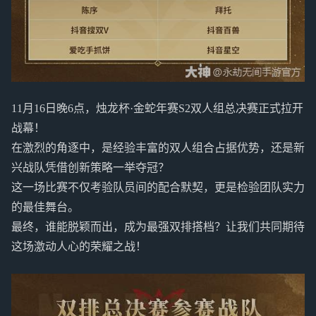
11月16日晚6点，烛龙杯·金蛇年赛S2双人组总决赛正式拉开
战幕！
在激烈的角逐中，是经验丰富的双人组合占据优势，还是新
兴战队凭借创新策略一举夺冠？
这一场比赛不仅考验队员间的配合默契，更是检验团队实力
的最佳舞台。
最终，谁能脱颖而出，成为最强双排搭档？让我们共同期待
这场激动人心的荣耀之战！