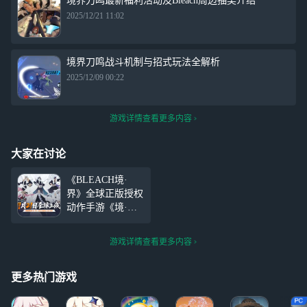
境界刀鸣最新福利活动及Bleach周边抽奖介绍
2025/12/21 11:02
境界刀鸣战斗机制与招式玩法全解析
2025/12/09 00:22
游戏详情查看更多内容
大家在讨论
《BLEACH境·
界》全球正版授权
动作手游《境·界
刀鸣》将在11月21
日上线！请握紧手
游戏详情查看更多内容
中的斩魄刀，与千
万死神代理人一
起，奔赴尸魂界，
更多热门游戏
开启你的卍解！游
戏质量非常高，但