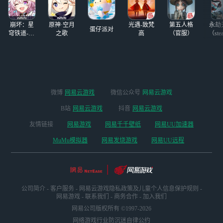
是相对应的，对大
家的手机配置和内
崩坏：星
原神·空月
光遇-致梵
第五人格
永劫
存需求也比较高，
蛋仔派对
穹铁道-4.4
之歌
高
（官服）
（ste
于是有不少玩家想
版本
要用云游戏平台游
玩，来网易云游戏
游玩参与公测，无
需下载就可以在线
秒玩，电脑手机tv
微博
网易云游戏
微信公众号
网易云游戏
多端适用
B站
网易云游戏
抖音
网易云游戏
友情链接
网易游戏
网易千千壁纸
网易UU加速器
MuMu模拟器
网易发烧游戏
网易UU远程
公司简介
-
客户服务
-
网易云游戏隐私政策及儿童个人信息保护规则
-
网易游戏
-
联系我们
-
商务合作
-
加入我们
网易公司版权所有 ©1997-2026
网络游戏行业防沉迷自律公约