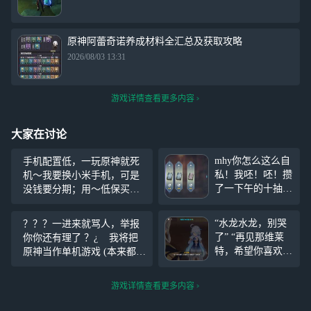
原神阿蕾奇诺养成材料全汇总及获取攻略
2026/08/03 13:31
游戏详情查看更多内容
大家在讨论
mhy你怎么这么自
手机配置低，一玩原神就死
私！我呸！呸！攒
机～我要换小米手机，可是
了一下午的十抽，
没钱要分期；用～低保买手
不出木偶也就算
机，你们却叫我原批，还被
了！连个菲米尼都
农～批攻击，网恋女友和我
“水龙水龙，别哭
？？？一进来就骂人，举报
没有！ 我要小正
分离；朋友悄声无息，只有
了” “再见那维莱
你你还有理了 ？¿ 我将把
太！！
胡桃和我亲昵，终于买到小
特，希望你喜欢这
原神当作单机游戏 (本来都不
米手机，但朋友所剩无几～
500年来属于你的
怎么让别人进，过主线的时
～
戏份。” 罪人舞步
候网卡了，不知道他怎么就
游戏详情查看更多内容
旋……宣布无人罪
进来，我本来以为他打完广
……
告就走。。。。骂的真的很