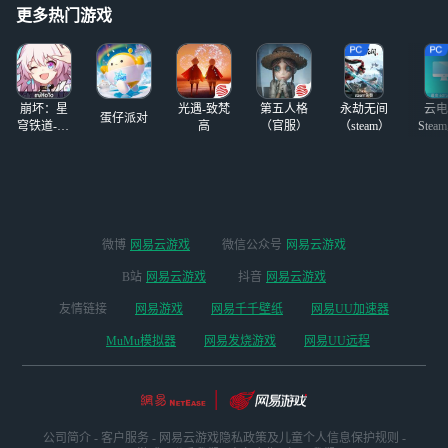
更多热门游戏
脏。。 后面让那
崩坏：星
光遇-致梵
第五人格
永劫无间
云电
蛋仔派对
穹铁道-4.4
高
（官服）
（steam）
Stea
版本
启
微博
网易云游戏
微信公众号
网易云游戏
B站
网易云游戏
抖音
网易云游戏
友情链接
网易游戏
网易千千壁纸
网易UU加速器
MuMu模拟器
网易发烧游戏
网易UU远程
公司简介
-
客户服务
-
网易云游戏隐私政策及儿童个人信息保护规则
-