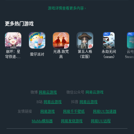
要的老师直接留一下自己的
农～批攻击，网恋女友和我
游戏详情查看更多内容
微信（q我不常用的），我不
分离；朋友悄声无息，只有
知道为什么就是没办法回复
胡桃和我亲昵，终于买到小
更多热门游戏
评论。所以直接留联系方
米手机，但朋友所剩无几～
式。
～
崩坏：星
光遇-致梵
第五人格
永劫无间
云电
蛋仔派对
穹铁道-4.4
高
（官服）
（steam）
Stea
版本
启
微博
网易云游戏
微信公众号
网易云游戏
B站
网易云游戏
抖音
网易云游戏
友情链接
网易游戏
网易千千壁纸
网易UU加速器
MuMu模拟器
网易发烧游戏
网易UU远程