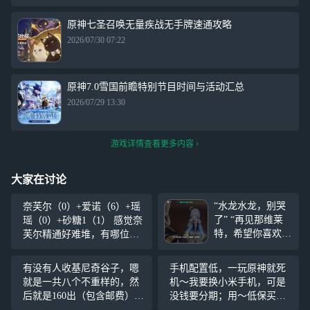
原神七圣召唤无量疾战无手牌速通攻略
2026/07/30 07:22
原神7.0雪国前瞻特别节目时间与活动汇总
2026/07/29 13:30
游戏详情查看更多内容
大家在讨论
“水龙水龙，别哭
奈芙尔（0）+爱诺（6）+瑶
了” “再见那维莱
瑶（0）+砂糖1（1） 感觉奈
特，希望你喜欢这
芙尔精通好难堆，有哪位大
500年来属于你的
佬借我看看面板啊或给点建
戏份。” 罪人舞步
议或说下对单对群的输出手
有没有人收基尼奇谷子，嗯
手机配置低，一玩原神就死
旋……宣布无人罪
法吗？ 非常感谢！
就是一共八个不重样的，然
机～我要换小米手机，可是
……
后就是160出（包含邮费），
没钱要分期；用～低保买手
会有赠品的，然后就是有想
机，你们却叫我原批，还被