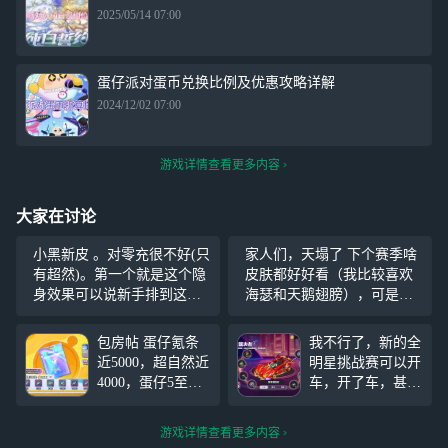
2025/05/14 07:00
蛋仔派对蛋币兑换比例及优惠攻略详解
2024/12/02 07:00
游戏详情查看更多内容
大家在讨论
小黑新皮 。对零充很不好(只
家人们，天塌了 下个赛季啥
有超然)。第一个就是这个隐
皮肤都好好看（我比较喜欢
身效果可以说新手排到这个
海瑟和天鹅翅膀），可是我
皮肤根本看不到小黑在哪，
这赛季才抽的至臻，基本一
除非贴脸。所以感觉这个皮
个币没有怎么办 补充说明：
包房帖 蛋仔氪条
我不行了，新的全
肤就是用来圈钱，因为效果
根据官方消息分析，本次推
近5000，超自然近
明星挑战赛可以开
太好。
出的天鹅翅膀应该（应
4000，蛋仔5至臻1
车，开了车，甚至
该！！！）是用彩虹币就能
00紫皮，超自然30
还说使用这个可以
抽，
紫，光遇武士裤彩
获得意想不到的结
游戏详情查看更多内容
虹武士裤蝙蝠斗巫
果哦。？我的妈