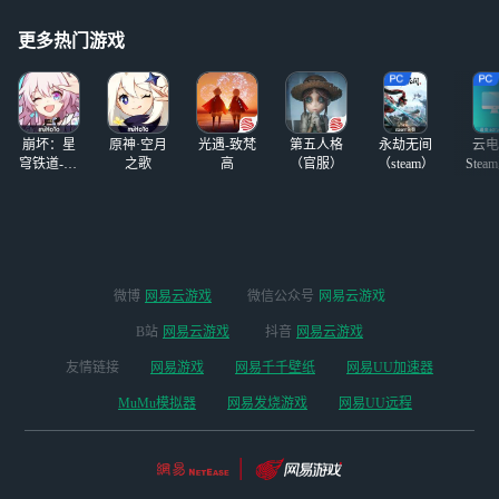
师等等多热门，都
呀，23秒通关
是3r/h 不可以毁号
更多热门游戏
包夜12 包天25 有
需要直加 号：win
d-
崩坏：星
原神·空月
光遇-致梵
第五人格
永劫无间
云电
穹铁道-4.4
之歌
高
（官服）
（steam）
Stea
版本
启
微博
网易云游戏
微信公众号
网易云游戏
B站
网易云游戏
抖音
网易云游戏
友情链接
网易游戏
网易千千壁纸
网易UU加速器
MuMu模拟器
网易发烧游戏
网易UU远程