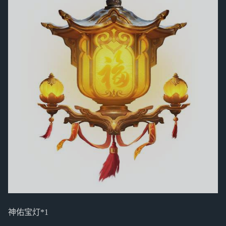
神佑宝灯*1