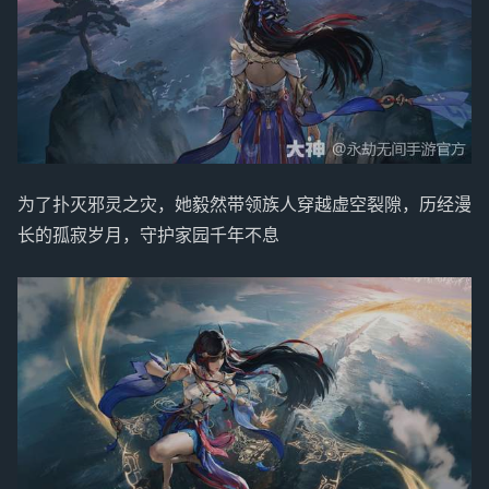
为了扑灭邪灵之灾，她毅然带领族人穿越虚空裂隙，历经漫
长的孤寂岁月，守护家园千年不息