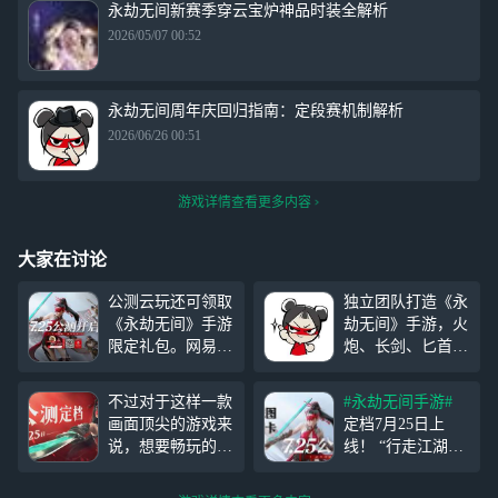
永劫无间新赛季穿云宝炉神品时装全解析
2026/05/07 00:52
永劫无间周年庆回归指南：定段赛机制解析
2026/06/26 00:51
游戏详情查看更多内容
大家在讨论
公测云玩还可领取
独立团队打造《永
《永劫无间》手游
劫无间》手游，火
限定礼包。网易云
炮、长剑、匕首等
游戏可以帮助你实
武器供玩家选择，
现一站式畅玩众多
享受自由战斗。每
不过对于这样一款
#永劫无间手游#
热门游戏，免下
种武器都有独特特
画面顶尖的游戏来
定档7月25日上
载、不发烫！现在
点，如长剑迅捷，
说，想要畅玩的话
线！ “行走江湖，
让我们一起来看下
剑光如织；太刀轻
高配手机自然在所
义气为先！” 动作
简单易懂的体验路
盈灵活；火炮重
难免，那么有没有
竞技，只此一家！