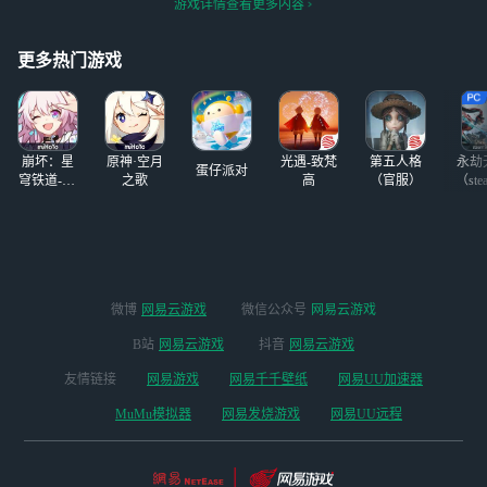
径教程吧！
型、破坏力强。展
游戏详情查看更多内容
什么办法能让小内
永劫无间手游7月2
现玩家的勇气与技
存低配的手机也能
5日即将正式公
术。
玩的了《永劫无间
测！ 云云为各位
更多热门游戏
手游》呢？这里，
英雄带来公测的又
小编就来分享一款
一波福利！ 参与
神奇，使用网易云
方式：在#永劫无
游戏平台来畅玩永
间手游
崩坏：星
原神·空月
光遇-致梵
第五人格
永劫
劫无间手游。在云
蛋仔派对
穹铁道-4.4
之歌
高
（官服）
（ste
游戏上游玩《永劫
版本
无间手游》，不用
排队，同时会降低
电池消耗，低配手
机再夏天玩也不会
发热，轻松解决内
微博
网易云游戏
微信公众号
网易云游戏
存配置太低的问
题，一秒畅玩永劫
B站
网易云游戏
抖音
网易云游戏
无间手游最高画
友情链接
网易游戏
网易千千壁纸
网易UU加速器
质。还能在公测日
免排队，丝滑进入
MuMu模拟器
网易发烧游戏
网易UU远程
服务器抢注UID。