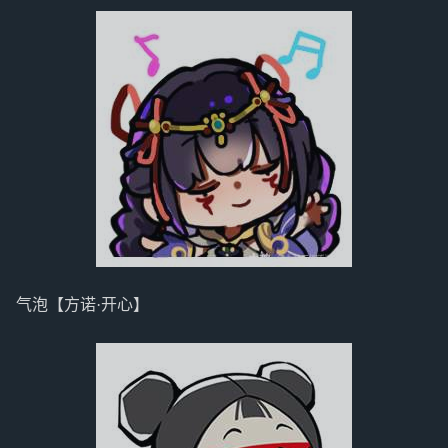
气泡【方诺·开心】