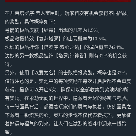
在开启塔罗序·恋人宝匣时，玩家首次有机会获得不同品质
的奖励，具体概率如下：
弓箭的极品皮肤【绁霞】出现的几率为1.5%。
极品救援特效【复苏塔罗】的出现概率为10.5%。
沈妙的极品挂饰【塔罗序·双心之谕】的掉落概率为24%。
沈妙的另一款极品挂饰【塔罗序·神眷】则有32%的机会获
得。
另外，使用【以爱为名】的击败播报奖励，概率也是32%。
值得注意的是，奖池中的每项奖励在每次开启后都不会重复
获得，最多可以开启5次，确保可以全部收集到奖池内的所
有奖励。在永劫无间的世界中，隐藏着无尽的秘密与考验。
每一张面具背后，都藏着玩家们的勇气与执着，仿佛面具之
下藏着一颗炽热的心。灵巧的步伐不仅代表着技巧，更象征
着好运与福气的到来，让人们在激烈的战斗中迎来一线希
望。