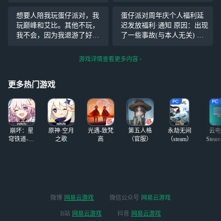
多，分两次发～
umbrella
①“少帅沈昭”改名
想要人陪我玩蛋仔派对，我
蛋仔派对周年庆个人福利延
为“少盟主沈昭”
玩巅峰和艾比。其他不玩，
迟发放福利·通知 原因：出现
（意义不明） ②
我不会，因为我退游了好
了一些事故(与本人无关) 时
新逃生歌女背景故
久，从23年开始，要的来。 i
间：2026年7月29日18:00发
事
d :欲南。欲是繁体字。
放
游戏详情查看更多内容
更多热门游戏
崩坏：星
原神·空月
光遇-致梵
第五人格
永劫无间
云电
穹铁道-4.4
之歌
高
（官服）
（steam）
Stea
版本
启
微博
网易云游戏
微信公众号
网易云游戏
B站
网易云游戏
抖音
网易云游戏