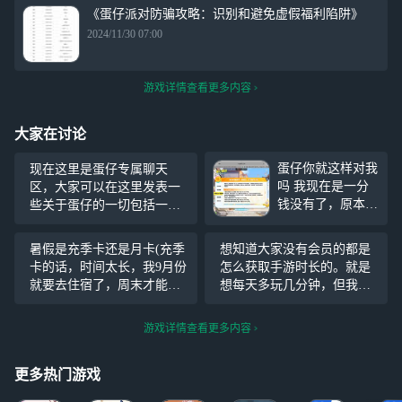
《蛋仔派对防骗攻略：识别和避免虚假福利陷阱》
2024/11/30 07:00
游戏详情查看更多内容
大家在讨论
蛋仔你就这样对我
现在这里是蛋仔专属聊天
吗 我现在是一分
区，大家可以在这里发表一
钱没有了，原本准
些关于蛋仔的一切包括一些
备下半年攒钱抽最
攻略之类的，然后也可以互
后一个的，你告诉
相讨论，如果想加我好友的
暑假是充季卡还是月卡(充季
想知道大家没有会员的都是
我要下架了 靠那
话，看我名字就行。另外我
卡的话，时间太长，我9月份
怎么获取手游时长的。就是
我大保底算什么，
是真的想快速升级，真的没
就要去住宿了，周末才能
想每天多玩几分钟，但我是
算我有钱吗 我充
人能关注一下我嘛，看到的
玩，充月卡又太短)，求网友
网页版的，可能有些方法用
了大几千你就还接
我都会回关
指点！
不了，然后我想快速升等级
游戏详情查看更多内容
着搞我是吧 我算
有人关注我的话，我都会回
是明白了，你下赛
关
季要是俩皮肤全歪
更多热门游戏
就直接出