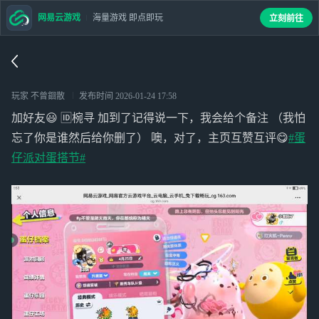
网易云游戏
海量游戏 即点即玩
立刻前往
玩家 不曾䤧散
发布时间
2026-01-24 17:58
加好友😃 🆔椀寻 加到了记得说一下，我会给个备注 （我怕
忘了你是谁然后给你删了） 噢，对了，主页互赞互评😋
#蛋
仔派对蛋搭节#