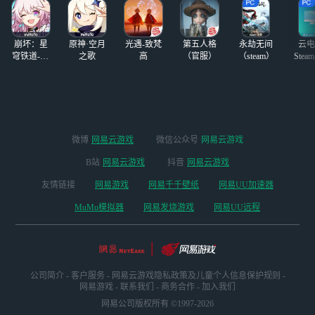
崩坏：星
原神·空月
光遇-致梵
第五人格
永劫无间
云电
穹铁道-4.4
之歌
高
（官服）
（steam）
Stea
版本
启
微博
网易云游戏
微信公众号
网易云游戏
B站
网易云游戏
抖音
网易云游戏
友情链接
网易游戏
网易千千壁纸
网易UU加速器
MuMu模拟器
网易发烧游戏
网易UU远程
公司简介
-
客户服务
-
网易云游戏隐私政策及儿童个人信息保护规则
-
网易游戏
-
联系我们
-
商务合作
-
加入我们
网易公司版权所有 ©1997-2026