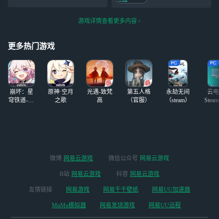
来装逼，被发现了
属于打不过骂不过
网易云游戏一起玩吧~ https://
还不承认
就跑或者是拉黑删
cg.163.com?page=live&user_i
游戏详情查看更多内容
除禁言这样的，也
d=6a5cb09f41f1a
就只会那样叫叫
了，你有本事把我
更多热门游戏
们几个被你禁言的
给解开呀，你扛得
住吗 话也不会
说，也就只会叫那
崩坏：星
原神·空月
光遇-致梵
第五人格
永劫无间
云电
几句
穹铁道-4.4
之歌
高
（官服）
（steam）
Stea
版本
启
微博
网易云游戏
微信公众号
网易云游戏
B站
网易云游戏
抖音
网易云游戏
友情链接
网易游戏
网易千千壁纸
网易UU加速器
MuMu模拟器
网易发烧游戏
网易UU远程