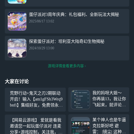
蛋仔派对3周年庆典：礼包福利、全新玩法大揭秘
2025/06/17 13:02
探索蛋仔派对：坦利亚大陆奇幻生物揭秘
2024/10/29 13:00
游戏详情查看更多内容
大家在讨论
我的妈呀大姐～
荒野行动×鬼灭之刃2期联动
你再装13，我让你
开启！输入【am1gFSb3Wrq9
飞起来，就评论一
bnfi】集结好友，免费领永久
下你这个图假而
金品蝴蝶忍/灶门祢豆子和10
已，你怎么还急了
连抽！
某个神人也是牛逼
【网易云游戏】 爱就是看我
呢？ 小妹妹你挺
克拉斯好吧 避
邀请您一起玩蛋仔派对 连麦
狂啊，拿个网图就
雷： |镜尘| 这种人
分享+游戏控制，关注我，来