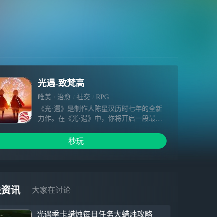
光遇-致梵高
唯美
治愈
社交
RPG
《光·遇》是制作人陈星汉历时七年的全新
力作。在《光·遇》中，你将开启一段最暖
心纯粹的社交冒险体验。清新治愈的唯美画
风，不期而遇的真挚美好，柔美的风云间充
秒玩
满着温暖与感动，唤醒你心中最柔软的部
分。这是一场拥抱自由和温暖的云端之旅。
与你心爱的人们携手，在这座旷世的天空王
国中翱翔，爱的力量将支持你一路前行。
关资讯
大家在讨论
光遇季卡蜡烛每日任务大蜡烛攻略