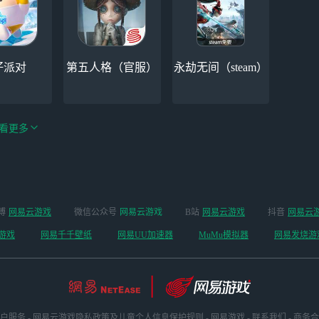
仔派对
第五人格（官服）
永劫无间（steam）
看更多
绝区零-周年庆（手
博
网易云游戏
微信公众号
网易云游戏
B站
网易云游戏
抖音
网易云
手机
阴阳师
游排队可先前往端
游戏
网易千千壁纸
网易UU加速器
MuMu模拟器
网易发烧游
游游玩）
户服务
-
网易云游戏隐私政策及儿童个人信息保护规则
-
网易游戏
-
联系我们
-
商务合