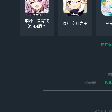
崩坏：星穹铁
原神·空月之歌
蛋
道-4.4版本
展开查
云电脑-Steam夏促
逆水寒手游（全新
微
云
启动
版本开启 ）
友情链接
网易
公司简介
-
客