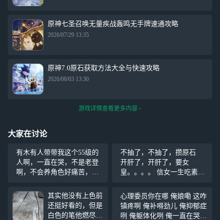
原神七圣召唤无量疾战轰鸣无手牌速通攻略
2026/07/29 13:35
原神7.0原石获取方法大全与快速攻略
2026/08/03 13:30
游戏详情查看更多内容
大家在讨论
有木有人带带我这个55级的
不抽了，不抽了，攒原石
人啊，一直在哭，不是老登
开肝了，开肝了，要女
啊，不会养角色好痛苦，可
皇。。。。 信女一生吃素只
以自己跟着影月妈妈跑图
愿120抽左右0+1冰神，感觉
的。一起玩也行啊(Ｔ▽Ｔ)好
冰神会很成女。。。然后冰
其实他没有上色前
心理委员你在哪 俺娘嘞 这咋
无聊啊，周本是打不过一点
神的武器好像是权杖。。很
还挺好看的，但是
镇疼啊 俺补嘚劲儿 俺抑郁症
的，更别说深渊了。讲个笑
御啊 没人等着抽冰神吗(O
白色的笔他燃尽
咧 俺躯体化咧 俺一直在哭