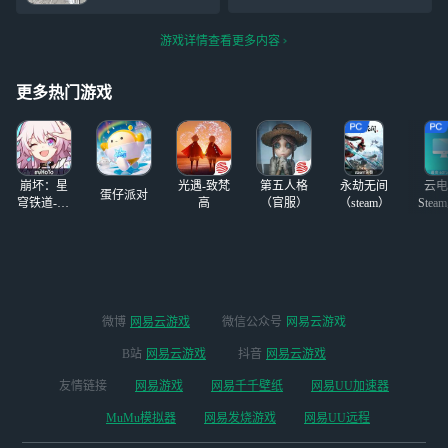
话，我菲林斯的一个大才3万
S:成女万
了，你问我黑色的
俺一直在吃东西 心理委员你
哈
笔怎么那么显？因
在哪 俺娘嘞 这咋镇疼啊 俺
游戏详情查看更多内容
为我用的我姐的眼
补嘚劲儿 俺抑郁症咧 俺躯体
线笔
化咧 俺一直在哭 俺一直在吃
更多热门游戏
东
崩坏：星
光遇-致梵
第五人格
永劫无间
云电
蛋仔派对
穹铁道-4.4
高
（官服）
（steam）
Stea
版本
启
微博
网易云游戏
微信公众号
网易云游戏
B站
网易云游戏
抖音
网易云游戏
友情链接
网易游戏
网易千千壁纸
网易UU加速器
MuMu模拟器
网易发烧游戏
网易UU远程