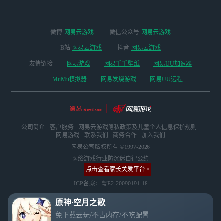
微博
网易云游戏
微信公众号
网易云游戏
B站
网易云游戏
抖音
网易云游戏
友情链接
网易游戏
网易千千壁纸
网易UU加速器
MuMu模拟器
网易发烧游戏
网易UU远程
公司简介
-
客户服务
-
网易云游戏隐私政策及儿童个人信息保护规则
-
网易游戏
-
联系我们
-
商务合作
-
加入我们
网易公司版权所有 ©1997-2026
网络游戏行业防沉迷自律公约
点击查看家长关爱平台 >
ICP备案：粤B2-20090191-18
原神·空月之歌
免下载云玩/不占内存/不吃配置