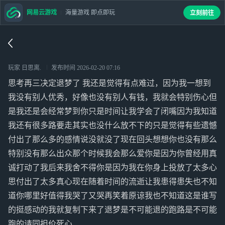
网易云游戏
海量游戏 即点即玩
立刻前往
玩家 日思离.
发布时间
2026-02-20 07:16
思考再三决定退梦了 我还是觉得有点难过，因为我一想到
我没有别人优秀，好像也没有别人有钱，我就会特别伤心但
是我还是会经常梦到你只是时间让我学会了闭嘴因为我知道
我还有很多路要走其实也没什么放不下的只是觉得有些遗憾
付出了那么多的感情说没就没了现在回头想想你也没有那么
特别没有那么出众那个时候我会那么爱你是因为你曾经用真
诚打动了我后来我舍不得你是因为我在你身上投放了太多心
思付出了太多真心现在随着时间的流逝让我患得患失也不知
道你哪里好值得我哭了又哭再笑着原谅我也不知道这是谁写
的挺感动的我就复制下来了退梦是不可能退的跑路是不可能
跑的请同担价死心