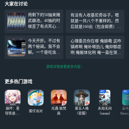
大家在讨论
用剩下的50抽来赌
有没有人收基尼奇谷子，嗯
武器池，40抽的时
就是一共八个不重样的，然
候歪了有点死心
后就是160出（包含邮费），
了，结果后面十连
会有赠品的，然后就是有想
连金了 总共用了8
要的老师直接留一下自己的
今天开肝。不过有
心理委员你在哪 俺娘嘞 这咋
0抽出了木偶0+1
微信（q我不常用的），我不
两个秘闻。我不会
镇疼啊 俺补嘚劲儿 俺抑郁症
知道为什么就是没办法回复
解。一个是吃虫游
咧 俺躯体化咧 俺一直在哭
评论。所以直接留联系方
戏。就是那种平面
俺一直在吃东西 心理委员你
式。
的二维。平面的。
在哪 俺娘嘞 这咋镇疼啊 俺
游戏详情查看更多内容
跟吃豆人差不多。
补嘚劲儿 俺抑郁症咧 俺躯体
不过是要找到一个
化咧 俺一直在哭 俺一直在吃
金色的钥匙。我这
更多热门游戏
东
里一卡一卡的。每
次都完不成。哪个
大佬能帮帮我呀？
拜托了，拜托了。
崩坏：星
光遇-致梵
第五人格
永劫无间
云电
蛋仔派对
穹铁道-4.4
高
（官服）
（steam）
Stea
版本
启