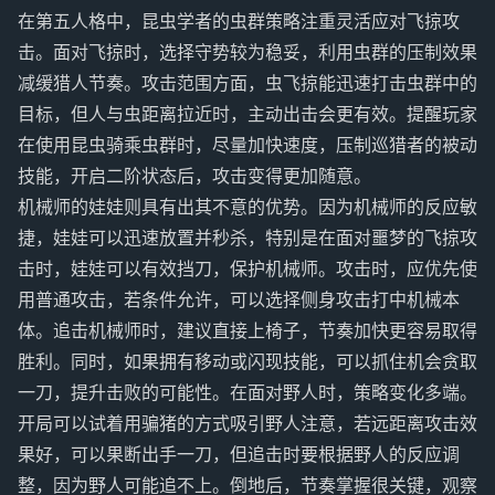
在第五人格中，昆虫学者的虫群策略注重灵活应对飞掠攻
击。面对飞掠时，选择守势较为稳妥，利用虫群的压制效果
减缓猎人节奏。攻击范围方面，虫飞掠能迅速打击虫群中的
目标，但人与虫距离拉近时，主动出击会更有效。提醒玩家
在使用昆虫骑乘虫群时，尽量加快速度，压制巡猎者的被动
技能，开启二阶状态后，攻击变得更加随意。
机械师的娃娃则具有出其不意的优势。因为机械师的反应敏
捷，娃娃可以迅速放置并秒杀，特别是在面对噩梦的飞掠攻
击时，娃娃可以有效挡刀，保护机械师。攻击时，应优先使
用普通攻击，若条件允许，可以选择侧身攻击打中机械本
体。追击机械师时，建议直接上椅子，节奏加快更容易取得
胜利。同时，如果拥有移动或闪现技能，可以抓住机会贪取
一刀，提升击败的可能性。在面对野人时，策略变化多端。
开局可以试着用骗猪的方式吸引野人注意，若远距离攻击效
果好，可以果断出手一刀，但追击时要根据野人的反应调
整，因为野人可能追不上。倒地后，节奏掌握很关键，观察