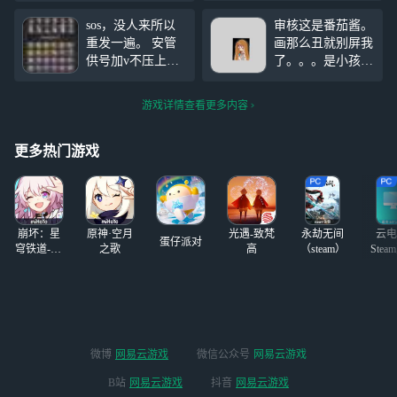
的 好丑指画技 。
彩、禁婆、拉拉三丽鸥、KF
sos，没人来所以
审核这是番茄酱。
礼温设定权
C渔女或者调香的、夫人的伊
重发一遍。 安管
画那么丑就别屏我
威！！！
莎贝拉、记者的联动小玉和
供号加v不压上下
了。。。是小孩子
华生小姐两个任意一个）
号报备，物资除线
比较贪玩。懂我意
索外都不能用，体
思不？ 你想要
游戏详情查看更多内容
验卡仅限体验不可
的，是我宝石般明
用解锁，加好友备
亮的眼睛，还是眼
注，没删贴就是还
睛般漂亮的宝石？
更多热门游戏
在找
晚点画手绘，因为
我板绘不尽人
意。。。
崩坏：星
原神·空月
光遇-致梵
永劫无间
云电
蛋仔派对
穹铁道-4.4
之歌
高
（steam）
Stea
版本
启
微博
网易云游戏
微信公众号
网易云游戏
B站
网易云游戏
抖音
网易云游戏