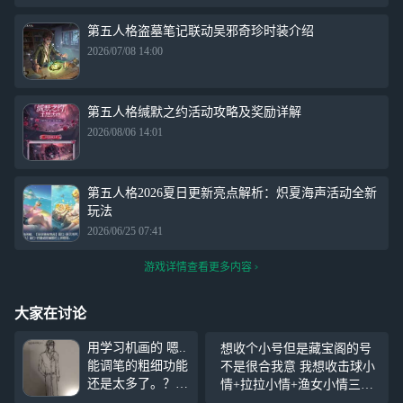
第五人格盗墓笔记联动吴邪奇珍时装介绍
2026/07/08 14:00
第五人格缄默之约活动攻略及奖励详解
2026/08/06 14:01
第五人格2026夏日更新亮点解析：炽夏海声活动全新
玩法
2026/06/25 07:41
游戏详情查看更多内容
大家在讨论
用学习机画的 嗯..
想收个小号但是藏宝阁的号
能调笔的粗细功能
不是很合我意 我想收击球小
还是太多了。？上
情+拉拉小情+渔女小情三种
下半身两个图层来
（卡无用功、钨、筠心、瑶