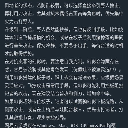
倒地者的状态，若防御较弱，可以选择直接牵引野人撞击，
再利用刀攻击，尤其对抗木偶或古董商等角色时，优先集中
火力击打野人。
升级到二阶后，野人虽然能秒杀，但也有反制手段，比如绕
建筑制造飞掠超模的机会，或站在板子后利用猪掉落的瞬间
进行盖头攻击。保持冷静，不要急于出手，等待合适的时机
才能取得优势。
在对抗奥菲的幻影时，要注意自我克制。幻影会隐藏存在
感，容易被渡鸦或其他角色发现（傀儡娃不被渡鸦选中）。
利用幻影搭建的板子时，踩上去会有减速效果，应根据场景
灵活应对。飞掠攻击是常用手段，但幻影可能利用挡板阻挡
记者的攻击，现在建议结合普攻和侧刀，增加命中率。
如果幻影巧妙卡位板子，记者可以试图骗幻影下板绕路，从
侧面攻击，或者在上椅后与娃配合救人，优先击打记者，打
乱其救援节奏，逐步掌控战局。
网易云游戏可在Windows、Mac、iOS（iPhone&iPad均覆