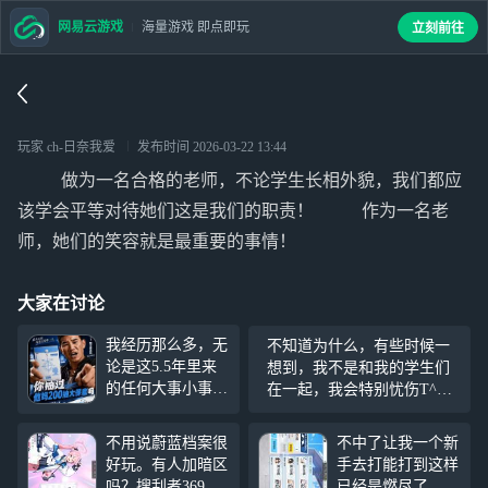
网易云游戏
海量游戏 即点即玩
立刻前往
玩家 ch-日奈我爱
发布时间
2026-03-22 13:44
做为一名合格的老师，不论学生长相外貌，我们都应
该学会平等对待她们这是我们的职责！ 作为一名老
师，她们的笑容就是最重要的事情！
大家在讨论
我经历那么多，无
不知道为什么，有些时候一
论是这5.5年里来
想到，我不是和我的学生们
的任何大事小事都
在一起，我会特别忧伤T^T
过去了，但是偏偏
回应我的…只有堆成山
栽在这里，都改没
的……作业T~T 呜呜呜~呜呜
不用说蔚蓝档案很
不中了让我一个新
了的说，从UI开
呜~T^T
好玩。有人加暗区
手去打能打到这样
始，我就不是特别
吗？搜刮者369。
已经是燃尽了。刷