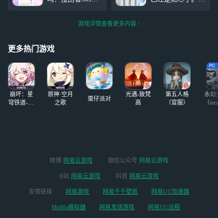
习惯，虽然说我不
最近中了角色。很
的都是五六十级
会退游，但我一直
肥很肥。杂食厨。
的，我打个什么？
保持着热情，至少
游戏详情查看更多内容
本来主推日奈。抽
被碰一下就死了。
减了1/3
了100年没抽到。
Oh, no.有人指点一
白子可爱捏。买了
下吗？嗯我也没玩
更多热门游戏
衣服花了我百万英
多久反正一直是用
镑。
云游戏玩的。没有
下载不中。快燃舍
利子了。打了100
崩坏：星
原神·空月
光遇-致梵
第五人格
永劫
蛋仔派对
穹铁道-4.4
之歌
高
（官服）
（ste
版本
微博
网易云游戏
微信公众号
网易云游戏
B站
网易云游戏
抖音
网易云游戏
友情链接
网易游戏
网易千千壁纸
网易UU加速器
MuMu模拟器
网易发烧游戏
网易UU远程