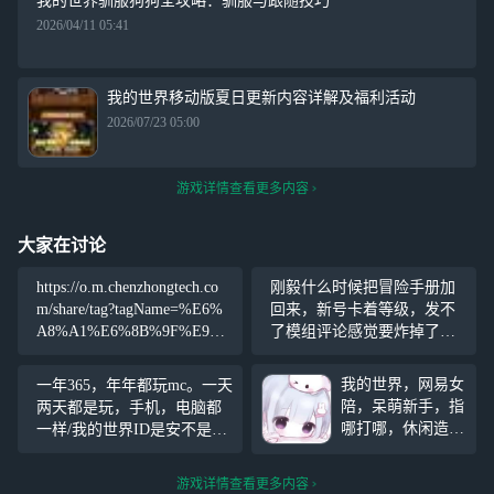
我的世界驯服狗狗全攻略：驯服与跟随技巧
2026/04/11 05:41
我的世界移动版夏日更新内容详解及福利活动
2026/07/23 05:00
游戏详情查看更多内容
大家在讨论
https://o.m.chenzhongtech.co
刚毅什么时候把冒险手册加
m/share/tag?tagName=%E6%
回来，新号卡着等级，发不
A8%A1%E6%8B%9F%E9%
了模组评论感觉要炸掉了，
A9%BE%E9%A9%B6&rich=f
哈哈哈哈哈 最重要的是我注
alse&fid=
册的开发者账号，我甚至不
我的世界，网易女
一年365，年年都玩mc。一天
能给自己的组建评论，那不
陪，呆萌新手，指
两天都是玩，手机，电脑都
就等于没号吗？
哪打哪，休闲造
一样/我的世界ID是安不是环
房，黑工挖坑，话
大号，是安不是环，叫环
痨聊天，不冷场，
哥。就看你们加不加了？
游戏详情查看更多内容