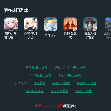
给老板平淡的生活
添加麻烦!喵!! 9.9
元一小时，25元三
更多热门游戏
小时，六个小时50
元 ·可存单·可预约
·多点多优惠喵·
（活跃时
崩坏：星
原神·空月
光遇-致梵
第五人格
永劫
蛋仔派对
穹铁道-4.4
之歌
高
（官服）
（ste
版本
微博
网易云游戏
微信公众号
网易云游戏
B站
网易云游戏
抖音
网易云游戏
友情链接
网易游戏
网易千千壁纸
网易UU加速器
MuMu模拟器
网易发烧游戏
网易UU远程