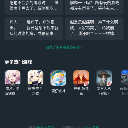
吃也不会胖的阶段时…… 继
解释一下吗？ 所有玩的游戏
续啃土豆去了，玩笑想吃我
都没有声音了。等待有人回
也吃不到~~~~(>_<)~~~~
复。怎么办呢？虽然不影
响，但玩着好难受。
病人 我病了，病的很
越反思越痛啊，为了什么啊
重。 我已是想不起来我
我，人家骂爽了，给我删
从何时染的病，或是记事开
了，我还跟个＊＊一样捧着ta
始，但已经重症有些年头
喷过来的达芬仔细研究，反
了。 病因为何我不得而
省，真累了……好好爱一个
游戏详情查看更多内容
知，只知道是心病，且在遇
人真的太难了……
到那个可怜人后彻底爆发。
更多热门游戏
与ta的邂逅是在某日下午
崩坏：星
原神·空月
光遇-致梵
第五人格
永劫
蛋仔派对
穹铁道-4.4
之歌
高
（官服）
（ste
版本
微博
网易云游戏
微信公众号
网易云游戏