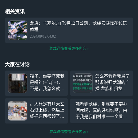
相关资讯
龙族：卡塞尔之门9月12日公测，龙族云游戏在线玩
教程
2024/09/12 04:02
游戏详情查看更多内容
大家在讨论
孩子，你要吓死我
怎么不看看我最早
是吗？(=ﾟДﾟ=)，
那条说归龙潮的广
不是，我怎么就成
播 龙族和归龙潮
副团长了？你觉得
确实很史啊 你们
我一个1000多万战
这么多数字生命不
。大概是有11天左
观看完龙族，到底要不要办
力的人，混在五六
把游戏记录放出来
右没上线，然后上
酒席啊，真的好纠结啊，由
千万战力的人里
发出来展示 老想
线把东西都领了之
于我是我们村唯一一个看完
面，你觉得合适
着去私信说我骂我
后，一看那个抽奖
龙族的，不办的话岂不是没
吗？吓得我忙里忙
就不对了奥 6一击
券，我的天呐，99
人知道我看龙族，不知道的
慌的把战力提到了
脱离 自己有没有
游戏详情查看更多内容
是因为我还抽了一
估计还以为我死了，当我看
2000万，你
私信我还用我说？