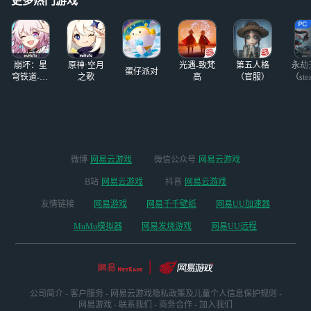
更多热门游戏
是投注！
崩坏：星
原神·空月
光遇-致梵
第五人格
永劫
蛋仔派对
穹铁道-4.4
之歌
高
（官服）
（ste
版本
微博
网易云游戏
微信公众号
网易云游戏
B站
网易云游戏
抖音
网易云游戏
友情链接
网易游戏
网易千千壁纸
网易UU加速器
MuMu模拟器
网易发烧游戏
网易UU远程
公司简介
-
客户服务
-
网易云游戏隐私政策及儿童个人信息保护规则
-
网易游戏
-
联系我们
-
商务合作
-
加入我们