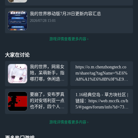
我的世界移动版7月28日更新内容汇总
2026/07/28 15:01
游戏详情查看更多内容
大家在讨论
我的世界，网易女
https://o.m.chenzhongtech.co
陪，呆萌新手，指
m/share/tag?tagName=%E6%
哪打哪，休闲造
A8%A1%E6%8B%9F%E9%
房，黑工挖坑，话
A9%BE%E9%A9%B6&rich=f
痨聊天，不冷场，
alse&fid=
要崩了，安布罗真
1.16经典空岛 - 草方块社区 |
给老板平淡的生活
的对安塔利亚一点
链接：https://web.mccfk.cn/h
添加麻烦!喵!! 9.9
也不好，四个人，
5/#/pages/forum/info?id=736&
元一小时，25元三
没了3，疯了一
title=starpro
小时，六个小时50
个，心疼，泡芙—
元 ·可存单·可预约
游戏详情查看更多内容
涅普—阿秩—Keve
·多点多优惠喵·
n—小天使们回
（活跃时
家，呜呜呜，校长