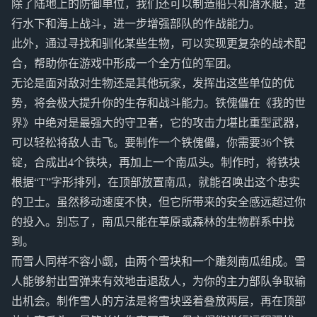
除了陆地上的防御单位，我们还可以制造船只和潜水艇，进
行水下和海上战斗，进一步增强部队的作战能力。
此外，通过寻找和驯化某些生物，可以实现更复杂的战术配
合，帮助你在游戏中形成一个全方位的军团。
无论是面对敌对生物还是其他玩家，发挥出这些单位的优
势，将会极大提升你的生存和战斗能力。铁傀儡在《我的世
界》中绝对是最强大的守卫者，它的攻击力堪比重型武器，
可以轻松将敌人击飞。要制作一个铁傀儡，你需要36个铁
锭，合成出4个铁块，再加上一个南瓜头。制作时，将铁块
根据“T”字形排列，在顶部放置南瓜，就能召唤出这个忠实
的卫士。虽然移动速度不快，但它所带来的安全感远超过你
的投入。别忘了，南瓜只能在草原或森林的生物群系中找
到。
而雪人同样不容小觑，由两个雪块和一个雕刻南瓜组成。雪
人能够射出雪弹来有效地击退敌人，为你的主力部队争取输
出机会。制作雪人的方法是将雪块竖着叠放两层，再在顶部