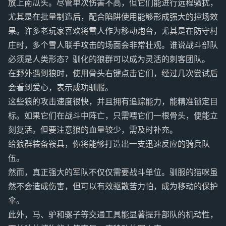
放上南瓜头。尽管单次伤害不高，但它们能进行远程骚扰，
尤其是在批量制造后，配合陷阱使用能够形成强大的控场效
果。许多老玩家喜欢将雪人作为移动炮台，尤其是在防守村
庄时，多个雪人联手攻击的场面会非常壮观。谁说战斗部队
必须是人类形态？驯化的狼群可以成为灵活的刺客团队。
在野外遇到狼时，使用骨头右键点击它们，经过几次尝试后
会看到爱心，表示成功驯服。
这些狼的攻击速度很快，并且拥有追踪能力，能精准锁定目
标。如果它们在战斗中阵亡，只需喂它们一根骨头，便能立
刻复活。但要注意狼的血量较少，需及时补充。
给狼群装备鞍具，你将能够打造出一支迅速反应的骑兵队
伍。
然而，真正强大的军队不仅仅需要战斗单位。驯服的猫咪虽
然不会造成伤害，但可以有效驱散苦力怕，成为移动的保护
伞。
此外，马、驴和骡子等交通工具能显著提升部队的机动性，