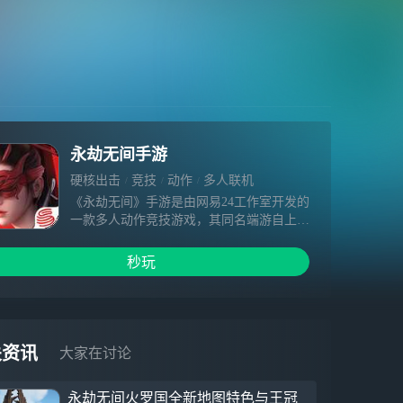
永劫无间手游
硬核出击
竞技
动作
多人联机
《永劫无间》手游是由网易24工作室开发的
一款多人动作竞技游戏，其同名端游自上线
以来风靡全球，全球IP玩家突破4000万，多
次荣获Steam、PlayStaion、Epic等平台销量
秒玩
大奖。作为24工作室旗下独立团队倾力打造
的全新作品，《永劫无间》手游不仅继承了
端游独创的战斗博弈系统、丰富的近战和远
程武器、深入人心的英雄角色和全自由交互
的东方世界，同时也专为手游玩家开发了创
关资讯
大家在讨论
新性的操作方式和便捷功能。经过首测的检
验，开发团队正在全力提升画面表现并优化
永劫无间火罗国全新地图特色与王冠
性能，希望在上线时为玩家带来端游级的游