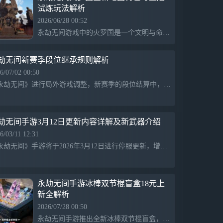
试炼玩法解析
戏品质。即刻预约《永劫无间》手游，来这
里舞利刃端火枪，化身大佛金刚，在40人的
2026/06/28 00:52
生存竞技战场上，书写独属于你的武学宗师
永劫无间游戏中的火罗国是一个文明与命运交错的地方，拥有特殊的天气变化、动植物生态和趣味机关。玩家可以探索五大区域，并参与新地图的独特玩法“王冠试炼”，争夺金羽王冠以获取额外体力值和奖励，体验丰富的交互玩法和秘宝传说。
传奇！【游戏特色】1、利刃枪火交锋 成为
最终赢家长剑匕首太刀，火炮弓箭鸟铳，近
战远程冷热兵器任君挑选！在瞬息万变的40
劫无间新赛季段位继承规则解析
人战场中活到最后，畅享高自由度的无拘战
6/07/02 00:50
斗！2、见招拆招博弈 书写武学传奇独创滑
《永劫无间》进行局外游戏调整，新赛季的段位结算中，天选之人的段位积分将部分继承。不同段位的继承规则明确，青铜、白银、黄金、铂金、荧星、辉月、耀日、穹宇和阎魔等多个段位之间的转换关系被详细列出，以提高玩家在新赛季中的体验和竞争性。
动操作专利，一键打出丝滑连招！振刀、蓄
力、普攻三角克制，5分钟轻松上手，享受
见招拆招、热血博弈的快感！3、迥异无间
英豪 外观随心定制选取风格各异的英雄，
劫无间手游3月12日更新内容详解及新武器介绍
定制独特的外观风格，加上超自由的智能捏
6/03/11 12:31
脸系统，打造专属于你的绝活英雄！4、独
《永劫无间》手游将于2026年3月12日进行停服更新，增加全新武器拳刃和双刃同源共鸣招式，推出天行赛季通行证包括基础、高级和典藏版，更新内容丰富，玩家可提前升级版本以领取奖励。
创飞索系统 世界任你触达利用飞索，翻飞
于树林与屋瓴之间；埋伏檐上，给路过的敌
人一个出其不意的惊喜，去大胆探索这神秘
而危险的战场！5、英雄搭配组合 宿舍开黑
永劫无间手游冰棒双节棍盲盒18元上
首选整体对局加速，战斗更频繁！四人小队
新全解析
协作，减小单人压力，摸鱼也能痛快玩！更
2026/07/28 00:50
多新玩法，即将到来！
永劫无间手游推出全新冰棒双节棍盲盒，售价18元，于本周四正式发售。开启后可随机解锁一款未拥有的双节棍皮肤，除了价格亲民，盲盒以四重口味为主题，预计在视觉和特效上有独特设计。虽然具体皮肤细节尚未公布，但可能会以不同冰品口味进行颜色和特效区分。盲盒机制限制了直接选择，适合喜欢收集的玩家。