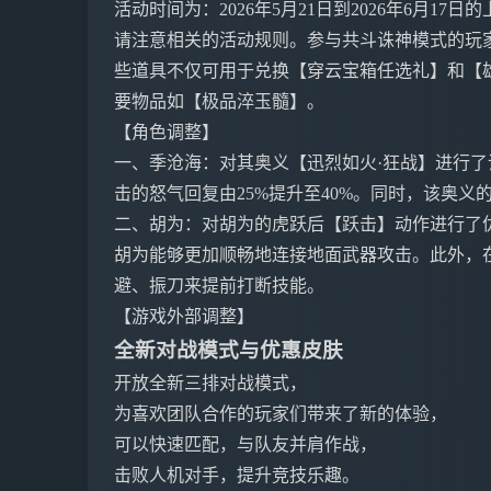
活动时间为：2026年5月21日到2026年6月17
请注意相关的活动规则。参与共斗诛神模式的玩
些道具不仅可用于兑换【穿云宝箱任选礼】和【
要物品如【极品淬玉髓】。
【角色调整】
一、季沧海：对其奥义【迅烈如火·狂战】进行了
击的怒气回复由25%提升至40%。同时，该奥义的
二、胡为：对胡为的虎跃后【跃击】动作进行了
胡为能够更加顺畅地连接地面武器攻击。此外，
避、振刀来提前打断技能。
【游戏外部调整】
全新对战模式与优惠皮肤
开放全新三排对战模式，
为喜欢团队合作的玩家们带来了新的体验，
可以快速匹配，与队友并肩作战，
击败人机对手，提升竞技乐趣。