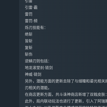
引雷
引雷·霸
雷罚
雷罚·频
烁刃技能有：
绝斩
皆斩
复斩
斩伤
逆鳞刃则包括：
地龙滚堂刹·链剑
神威·链剑
另外，潜能方面的更新去除了与燧瞳和鎏光相关
刃相关的潜能。
在商店更新方面，共斗诛神商店新增了双戟皮肤：
此外，局内联动玩法也进行了更新，引入了阿瑞