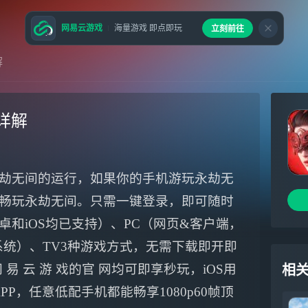
网易云游戏
海量游戏 即点即玩
立刻前往
解
详解
劫无间的运行，如果你的手机游玩永劫无
畅玩永劫无间。只需一键登录，即可随时
和iOS均已支持）、PC（网页&客户端，
ws系统）、TV3种游戏方式，无需下载即开即
易 云 游 戏的官 网均可即享秒玩，iOS用
相
APP，任意低配手机都能畅享1080p60帧顶