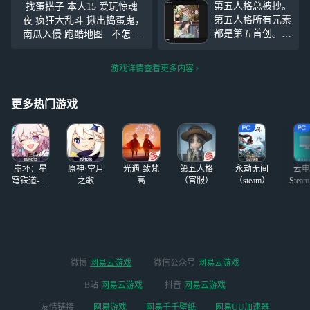
第五人格总被抄。
找蛋搭子 本人15 爱玩惊魂
成精的食 而你是
色本身丑，态度就很差。还
第五人格所有元素
夜 疯狂大乱斗 揪出捣蛋鬼，
条 你要吃掉他 (个
有蛋仔没有版权就做这个模
都是第五首创。世
南瓜入侵 跑酷地图 不怎么
人观点不喜勿喷)
式是何意味？(第五其实一开
界上根本不存在大
玩巅峰 有人带我也行 8月12
众元素 （学姐。
日之前就不会再玩了 ID发在
游戏详情查看更多内容
可是这个真的好好
评论区 我加你
笑呀。。
#第五人
格#
#蛋仔派对#
更多热门游戏
崩坏：星
原神·空月
光遇-致梵
第五人格
永劫无间
云电
穹铁道-4.4
之歌
高
（官服）
（steam）
Stea
版本
启
微博
网易云游戏
微信公众号
网易云游戏
B站
网易云游戏
抖音
网易云游戏
友情链接
网易游戏
网易千千壁纸
网易UU加速器