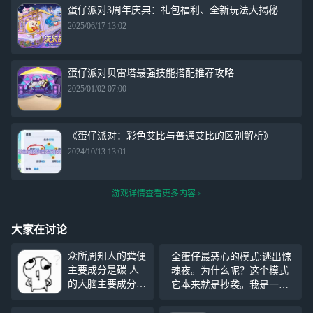
蛋仔派对3周年庆典：礼包福利、全新玩法大揭秘
2025/06/17 13:02
蛋仔派对贝雷塔最强技能搭配推荐攻略
2025/01/02 07:00
《蛋仔派对：彩色艾比与普通艾比的区别解析》
2024/10/13 13:01
游戏详情查看更多内容
大家在讨论
众所周知人的粪便
全蛋仔最恶心的模式:逃出惊
主要成分是碳 人
魂夜。为什么呢？这个模式
的大脑主要成分也
它本来就是抄袭。我是一个
是碳 和人吵架可
玩第五的，从一开始的范特
以把对方看成一坨
西说渔女是哑巴(哑女)，说角