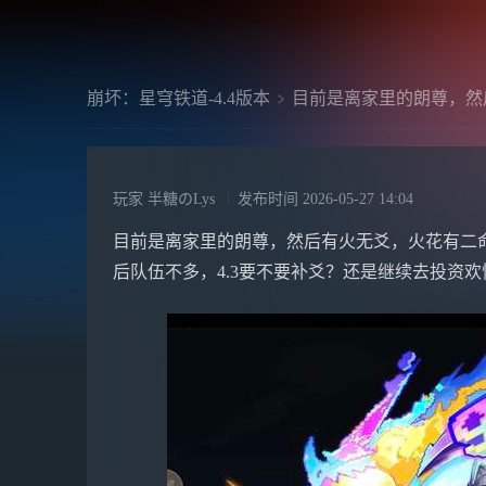
崩坏：星穹铁道-4.4版本
目前是离家里的朗尊，然
玩家 半糖のLys
发布时间
2026-05-27 14:04
目前是离家里的朗尊，然后有火无爻，火花有二命没
后队伍不多，4.3要不要补爻？还是继续去投资