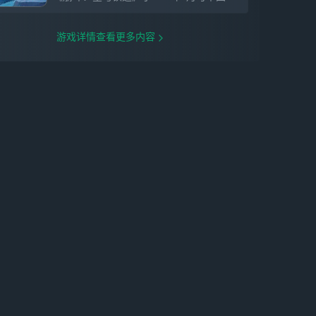
远见的终极啊。」 在宇宙之外的某个世界
中，人类历史最初的英雄王。 三分之二是
神、三分之一是人的他，理所当然地拥有支
游戏详情查看更多内容
配一切的特权（自称）。 今天也一如既往
地放声大笑着，直到被某个世仇女神牵连进
异界—— 这一次，他将再次夺回身为王的
一切。 【全新光锥】 全新限定5星光锥
「当一颗星照亮夜空（智识）」，可通过光
锥活动跃迁「流光定影•当一颗星照亮夜
空」获取。 全新限定5星光锥「星火悄然闪
耀（智识）」，可通过Fate[UBW]光锥联动
跃迁「万华骄芒」获取。 全新限定5星光锥
「所见即我（毁灭）」，可通过Fate[UBW]
光锥联动跃迁「神代金扉」获取。 【全新
场景】 「寂灭空飨妖都」 由归寂创造的
「奇迹」，行将毁灭的二相乐园如打乱的魔
方般扭曲，古老的巨兽蛰伏于深渊之底，随
时准备享受这份迟来的飨宴。 「坠星的摇
篮」 无量塔坠落之地，无量塔沉睡之地，
无量塔启程之地。 【全新活动】 「命运/银
河铁道之夜」 一场黄金雨，一尊失窃的圣
杯——在另一片幻月遍照不到的阴影中，某