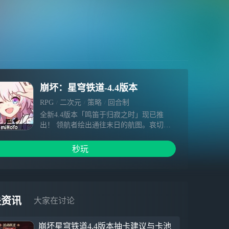
崩坏：星穹铁道-4.4版本
RPG
二次元
策略
回合制
全新4.4版本「鸣笛于归寂之时」现已推
出！ 领航者绘出通往末日的航图。哀切的
鸣笛响彻，唯有开拓之人才能寻得跨越死境
的生路…… 【全新剧情】 开拓任务「二相
秒玩
乐园」-「鸣笛于归寂之时」 【全新角色】
全新限定5星角色「姬子•启行（智识•
火）」，可通过角色活动跃迁「拓星启明」
获得。 「姬子•启行」 「无论拥有怎样复杂
的过去，无论去往多么遥远的未来，我们之
关资讯
大家在讨论
间的关系也不会改变。我是星穹列车的领航
员，姬子，永远与你眺望同一风景的家
崩坏星穹铁道4.4版本抽卡建议与卡池
人。」 有人并肩，有人守望，「开拓」从