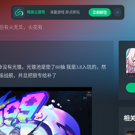
网易云游戏
海量游戏 即点即玩
立刻前往
后有火无爻，火花有
有光锥。光锥池是垫了60抽 我是3.8入坑的，然
欢愉战舰，并且把狼专给补了
相