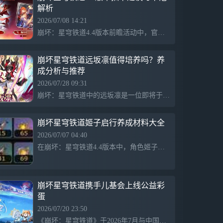
解析
不是孤帆远航。 她画下拓星的奇迹，银轨
绵延，无名客们再次起航，照亮星河的长夜
2026/07/08 14:21
——终点处，她再度回望，启行的梦从未搁
崩坏：星穹铁道4.4版本前瞻活动中，官方公布了新内容和卡池信息，包括第二期fate联动卡池和复刻角色。4.4版本将常驻火属性角色姬子・启行，建议萌新和有特定需求的老玩家进行抽卡。在上半卡池中，火花和丹恒・腾荒为主要选择，下半卡池则包含刻律德菈和那刻夏，建议优先根据队伍需求进行抽取。
浅。 全新限定5星角色「远坂凛（智识•量
子）」，可通过「Fate[UBW] 联动跃迁」
「魔石赤染流光」获得。 「远坂凛」 「契
崩坏星穹铁道远坂凛值得培养吗？养
约完成。别担心，我不喜欢那种阶级分明的
成分析与推荐
关系…至少对绝大多数人是这样啦。记好了
2026/07/28 09:31
吗，我的从者？」 来自宇宙之外，某个存
崩坏：星穹铁道中的远坂凛是一位即将于2026年实装的量子属性角色，以双马尾黑发和融合东方美学的服饰设计吸引玩家。她的战斗机制基于“宝石能量”系统，通过战技点转化积累能量，实现高倍率群体输出，适合作为速切型主C或副C角色。其技能组合包括对单体和全体敌方造成量子伤害，并在特定条件下触发强化效果，整体实战价值值得投入资源培养。
在着魔法与魔术的世界，不断精进自我的少
女魔术师——冬木市魔术世家，远坂家第六
代当家。 如今师从于「时钟塔」某位与圣
崩坏星穹铁道姬子启行养成材料大全
杯战争颇有渊源的名师，为了完成实习课题
2026/07/07 04:40
穿梭于次元与位面之间…… 「欸？这里是
在崩坏：星穹铁道4.4版本中，角色姬子迎来了新形态“姬子・启行”。玩家需准备65个明辉日珥及其他多种材料以进行角色突破和技能升级。具体的突破和升级材料包括银河沙盘、星系框架、天体模型等，总计约330万信用点及其他材料。详细信息可查阅相关资料。
哪？怎么一点魔力都没有啊…圣、圣杯？有
救了！不好意思，借我一用！」 全新限定5
星角色「吉尔伽美什（毁灭•雷）」，可通
过「Fate[UBW] 联动跃迁」「原初开辟之
崩坏星穹铁道携手儿基会上线公益彩
星」获得。 「吉尔伽美什」 「星核，我的
蛋
财宝。等你行至终点，本王就将你封入宝库
深处，最安全的位置吧…哼，话虽如此，你
2026/07/20 23:50
的『开拓』还将继续许久，甚至超出了本王
《崩坏：星穹铁道》于2026年7月与中国儿童少年基金会合作发起“当一颗星照亮夜空”公益项目，为云南300余名困境儿童提供关爱金，并开展科技教育与美育活动，惠及2000余名儿童。游戏内融入公益互动彩蛋，玩家通过参与获得纪念币，并收到感谢信和受助孩子的手绘画，加强了游戏与现实的情感连接。项目以热门角色姬子的梦想与探索精神为核心，传递关爱与希望。