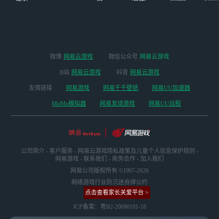
启
微博
网易云游戏
微信公众号
网易云游戏
B站
网易云游戏
抖音
网易云游戏
友情链接
网易游戏
网易千千壁纸
网易UU加速器
MuMu模拟器
网易发烧游戏
网易UU远程
公司简介
-
客户服务
-
网易云游戏隐私政策及儿童个人信息保护规则
-
网易游戏
-
联系我们
-
商务合作
-
加入我们
网易公司版权所有 ©1997-2026
网络游戏行业防沉迷自律公约
点击查看家长关爱平台 >
ICP备案：粤B2-20090191-18