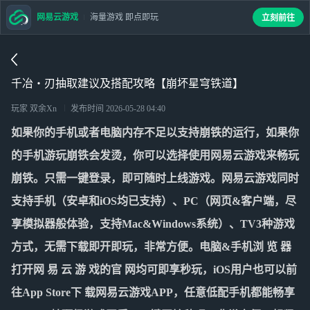
网易云游戏
海量游戏 即点即玩
立刻前往
千冶・刃抽取建议及搭配攻略【崩坏星穹铁道】
玩家 双余Xn
发布时间
2026-05-28 04:40
如果你的手机或者电脑内存不足以支持崩铁的运行，如果你
的手机游玩崩铁会发烫，你可以选择使用网易云游戏来畅玩
崩铁。只需一键登录，即可随时上线游戏。网易云游戏同时
支持手机（安卓和iOS均已支持）、PC（网页&客户端，尽
享模拟器般体验，支持Mac&Windows系统）、TV3种游戏
方式，无需下载即开即玩，非常方便。电脑&手机浏 览 器
打开网 易 云 游 戏的官 网均可即享秒玩，iOS用户也可以前
往App Store下 载网易云游戏APP，任意低配手机都能畅享