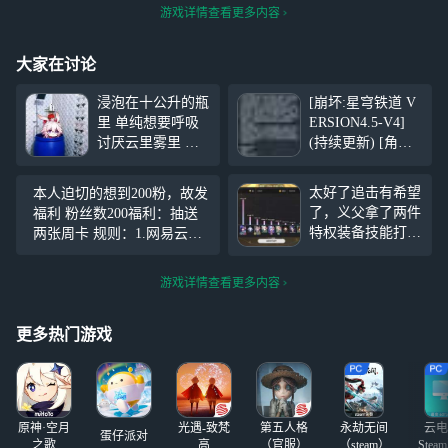
游戏详情查看更多内容
大家在讨论
浸泡在十公升的瓶
[崩坏:星穹铁道 V
里 单纯想要呼吸
ERSION4.5-V4]
讨厌云里雾里 出
(持续更新) [角色]
没在被遗忘的抽屉
砂金•戏浪(欢愉•量
你曾经的手笔 写
子•5星) [光锥] 向
太好了追击有希望
本人迫切的想到200粉，故发
着心口不一
浪花掷下盛夏(欢
了，义父拿了两件
福利 粉丝数200福利：抽送
愉•5星) 一一一一
特权装备技能打出
两张周卡 规则：1.网易云等
一一一一一一一一
了这么高的伤害，
级须达到四级 2.点赞加评论
一一一一一一一一
不是怎么才六亿，
此条广播可参与抽奖 3.抽奖
[更新日志]
游戏详情查看更多内容
别的人拿了两个特
绝对公平，绝对诚信 关
权装备，那些人打
出几十万的伤害
更多热门游戏
了，追击还是太有
希望了。
原神·空月
光遇-致梵
第五人格
永劫无间
云电
蛋仔派对
之歌
高
（官服）
（steam）
Stea