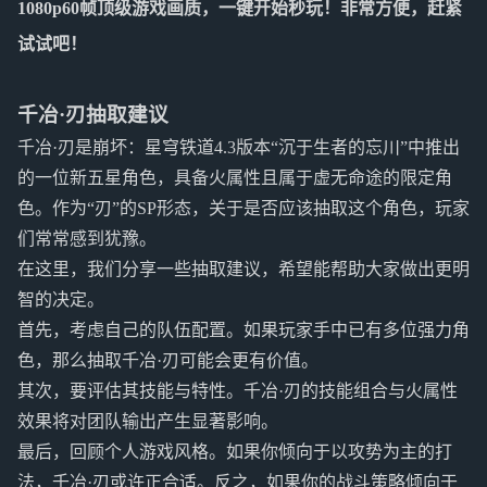
1080p60帧顶级游戏画质，一键开始秒玩！非常方便，赶紧
试试吧！
千冶·刃抽取建议
千冶·刃是崩坏：星穹铁道4.3版本“沉于生者的忘川”中推出
的一位新五星角色，具备火属性且属于虚无命途的限定角
色。作为“刃”的SP形态，关于是否应该抽取这个角色，玩家
们常常感到犹豫。
在这里，我们分享一些抽取建议，希望能帮助大家做出更明
智的决定。
首先，考虑自己的队伍配置。如果玩家手中已有多位强力角
色，那么抽取千冶·刃可能会更有价值。
其次，要评估其技能与特性。千冶·刃的技能组合与火属性
效果将对团队输出产生显著影响。
最后，回顾个人游戏风格。如果你倾向于以攻势为主的打
法，千冶·刃或许正合适。反之，如果你的战斗策略倾向于