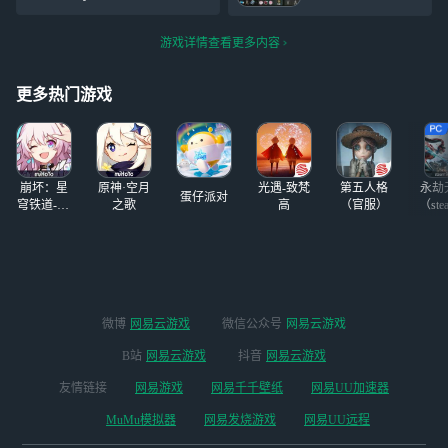
大盘鸡，是杰斯顿
外的所有非临时六
up?group_id=75883952464389
的拳手狱友，是六
星外援全ban了(包
73455⟨=z
块钱的红刀，是莱
游戏详情查看更多内容
括电弧大人)，打
茵生命的高达，是
的很艰难，一层西
蠕动的隐匿怪……
南北三厉钱+前三
更多热门游戏
现在我才
层只有一张特种券
+初雪五层才精二
+六层树洞很石，
藏品也没凑多少，
崩坏：星
原神·空月
光遇-致梵
第五人格
永劫
但
蛋仔派对
穹铁道-4.4
之歌
高
（官服）
（ste
版本
微博
网易云游戏
微信公众号
网易云游戏
B站
网易云游戏
抖音
网易云游戏
友情链接
网易游戏
网易千千壁纸
网易UU加速器
MuMu模拟器
网易发烧游戏
网易UU远程