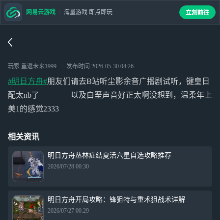
网易云游戏
海量游戏 即点即玩
立刻前往
玩家 重返未来1999
发布时间
2026-05-30 04:26
#明日方舟#
朋友们请去B站听尘影余音广播剧试听，键皇日
配太nb了 以及白垩声音好正太啊没想到，温柔年上
美1的感觉2333
相关资讯
明日方舟丛林症结夏活六星自选攻略推荐
2026/07/28 00:30
明日方舟开局攻略：锋狙特与重术狙战术详解
2026/07/27 00:29