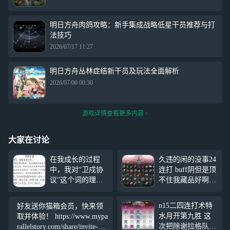
明日方舟肉鸽攻略：新手集成战略低星干员推荐与打
法技巧
2026/07/17 11:27
明日方舟丛林症结新干员及玩法全面解析
2026/07/06 00:30
游戏详情查看更多内容
大家在讨论
在我成长的过程
久违的闲的没事24
中，我对“卫戍协
连打 buff阴但是顶
议”这个词的理解
不住我藏品好啊
发生了变化。 我
孩子们纯血术特真
曾以为它是蠕动的
的很好玩 我们恐
n15二四连打术特
好友送你猫箱会员，快来领
区，是爱布拉娜大
怖老奶真的很好用
水月开第九胜 这
取并体验！ https://www.mypa
阅兵，是飞天轰炸
次把除谢拉格队以
rallelstory.com/share/invite-gro