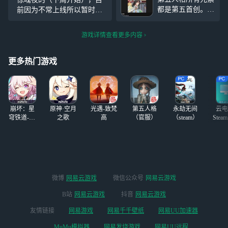
是真的想快速升级，真的没
一个人主动在我把雷放出去
都是第五首创。世
前因为不常上线所以暂时只
人能关注一下我嘛，看到的
后走过来电自己，然后就生
界上根本不存在大
有三个紫标，逃生都玩一
我都会回关
众元素 （学姐。
点，追捕喜欢玩影爪。偶尔
游戏详情查看更多内容
可是这个真的好好
会去打别的模式，也可以一
笑呀。。
#第五人
起去玩。有人的话我会发我
格#
#蛋仔派对#
更多热门游戏
的ID。
崩坏：星
原神·空月
光遇-致梵
第五人格
永劫无间
云电
穹铁道-4.4
之歌
高
（官服）
（steam）
Stea
版本
启
微博
网易云游戏
微信公众号
网易云游戏
B站
网易云游戏
抖音
网易云游戏
友情链接
网易游戏
网易千千壁纸
网易UU加速器
MuMu模拟器
网易发烧游戏
网易UU远程