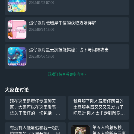
2025/01/02 07:00
蛋仔派对暖暖犀牛信物获取方法详解
2025/06/24 13:00
蛋仔派对星云狮技能揭秘：占卜与闪耀攻击
2025/05/06 13:00
游戏详情查看更多内容
大家在讨论
现在这里是蛋仔专属聊天
我真服了刚才玩蛋仔冈易的
区，大家可以在这里发表一
土豆服务器又又又又发力了
些关于蛋仔的一切包括一些
吧嗯对 刚才太卡走到雕像那
攻略之类的，然后也可以互
就不动了，试着点了一下技
相讨论，如果想加我好友的
能（附近一个人也没有），
第五人格总被抄。
有没有人能暑假和我一起打
话，看我名字就行。另外我
卡了一下，然后雷放出了，
第五人格所有元素
惊魂夜的（下周开始），目