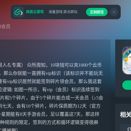
网易云游戏
海量游戏 即点即玩
立刻前往
游会员
💪专属） 众所周知，10块钱可以充1000个云币
，那么你就能一直拥有vip标识（该标识并不能玩无
有vip标识居然就能签到碎片领会员，那么我这套
论逻辑: 如图一所示，有vip（会员）标识连续签到
碎片和5个碎片，由于5个碎片能合成一天会员（≥5会
七天，会有10个碎片，碎片保质期为12天（官方
一星期能有8天手游会员，足以覆盖这7天，那这样
相
各种规则的限定，签到的方式和循环逻辑变得很麻
《
广播被删）