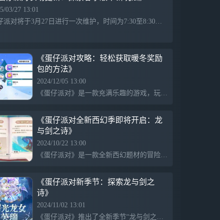
5/03/27 13:01
蛋仔派对将于3月27日进行一次维护，时间为7:30至8:30，维护后将更新农场春季版本。新玩法包括岛民入住，玩家可与岛民互动并逐步建设生活区；同时推出元气招财树活动，期间可以收获农场币，活动持续至4月27日。此外，春雨活动将于3月27日启动，持续至7月2日。
《蛋仔派对攻略：轻松获取暖冬奖励
包的方法》
2024/12/05 13:00
《蛋仔派对》是一款充满乐趣的游戏，玩家可通过每日任务获得奖励，如彩虹币和艾比活力币。当前活动“保暖大作战”提供丰富的暖冬奖励包，包括多种套装和配饰，鼓励玩家积极参与以获取福利。每周都有机会领取奖励，玩家不可错过。
《蛋仔派对全新西幻季即将开启：龙
与剑之诗》
2024/10/22 13:00
《蛋仔派对》是一款全新西幻题材的冒险游戏，故事设定在宁静的坦利亚大陆，玩家将探索各种族之间复杂的关系和角色。新季节“龙与剑之诗”将于11月1日开启，冒险旅程将充满挑战，玩家需谨慎应对。游戏将每日推送最新攻略，帮助玩家更好地体验游戏乐趣。
《蛋仔派对新季节：探索龙与剑之
诗》
2024/11/02 13:01
《蛋仔派对》推出了全新季节“龙与剑之诗”，玩家将体验到曙光龙女芙瑞的外观设计。同时，游戏内每日更新最新攻略，以帮助玩家更好地享受这款游戏。