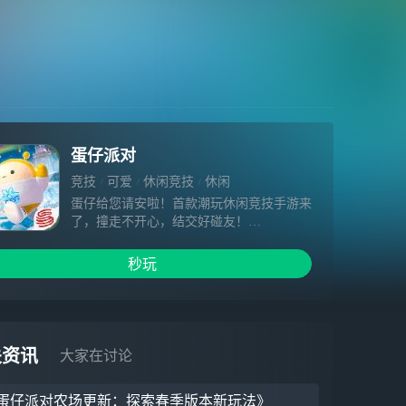
蛋仔派对
竞技
可爱
休闲竞技
休闲
蛋仔给您请安啦！首款潮玩休闲竞技手游来
了，撞走不开心，结交好碰友！
《蛋仔派对》是一款多人派对游戏，在这
里，你将进入盲盒机内部，探索奇妙蛋仔
秒玩
岛！
变身Q弹圆润的蛋仔，携好友挑战各类奇妙
关卡，滚动加速，突破障碍！
也可以拾取场景中的道具，炸弹、冰冻、电
击甚至放屁……聚会闯关，惊喜不停，专业
关资讯
大家在讨论
坑蛋，欢乐无限！
对了，这里还有蛋仔工坊供你发挥想象，
蛋仔派对农场更新：探索春季版本新玩法》
DIY打造专属关卡，分享创意，共建乐园！